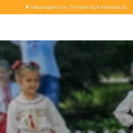
Перейти
Наша адреса: м. Охтирка, вул. Київська, 21
до
вмісту
"РОСИНКА"
Охтирський дошкільний навальний заклад