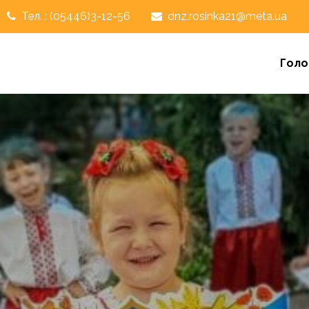
Тел. : (05446)3-12-56
dnz.rosinka21@meta.ua
Голо