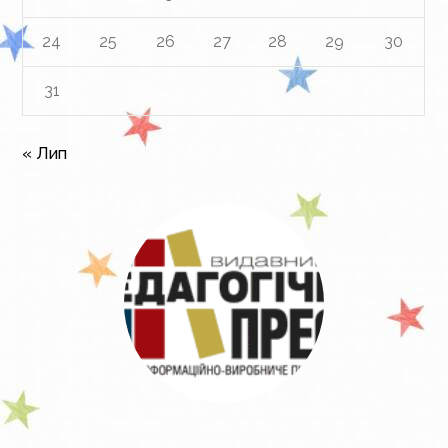
24
25
26
27
28
29
30
31
« Лип