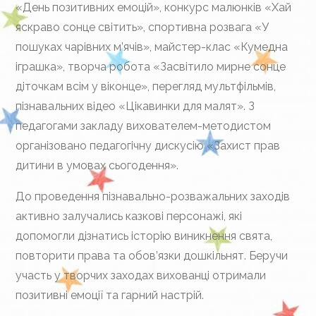
«День позитивних емоцій», конкурс малюнків «Хай
яскраво сонце світить», спортивна розвага «У
пошуках чарівних м’ячів», майстер-клас «Кумедна
іграшка», творча робота «Засвітило мирне сонце
діточкам всім у віконце», перегляд мультфільмів,
пізнавальних відео «Цікавинки для малят». З
педагогами закладу вихователем-методистом
організовано педагогічну дискусію «Захист прав
дитини в умовах сьогодення».
До проведення пізнавально-розважальних заходів
активно залучались казкові персонажі, які
допомогли дізнатись історію виникнення свята,
повторити права та обов’язки дошкільнят. Беручи
участь у творчих заходах вихованці отримали
позитивні емоції та гарний настрій.