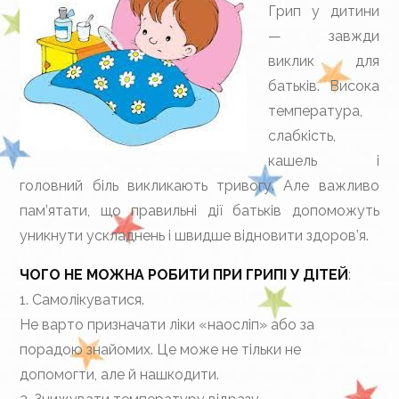
Грип у дитини
— завжди
виклик для
батьків. Висока
температура,
слабкість,
кашель і
головний біль викликають тривогу. Але важливо
пам’ятати, що правильні дії батьків допоможуть
уникнути ускладнень і швидше відновити здоров’я.
ЧОГО НЕ МОЖНА РОБИТИ ПРИ ГРИПІ У ДІТЕЙ
:
1. Самолікуватися.
Не варто призначати ліки «наосліп» або за
порадою знайомих. Це може не тільки не
допомогти, але й нашкодити.