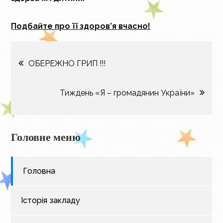
Подбайте про її здоров’я вчасно!
Навігація
ОБЕРЕЖНО ГРИП !!!
записів
Тиждень «Я – громадянин України»
Головне меню
Головна
Історія закладу