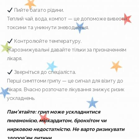
Пийте багато рідини.
Теплий чай, вода, компот — це допоможе вивести
токсини та уникнути зневоднення.
Контролюйте температуру.
Жарознижувальні давайте тільки за призначенням
лікаря.
Зверніться до спеціаліста.
Перші симптоми грипу — це сигнал для візиту до
лікаря. Вчасно розпочате лікування знижує ризик
ускладнень.
Пам’ятайте: грип може ускладнитися
пневмонією, міокардитом, бронхітом чи
нирковою недостатністю. Не варто ризикувати
здоров’ям дитини.