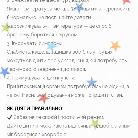
2. Знижувати температуру відразу.
Якщо температура менше 38°C і дитина переносить
її нормально, не поспішайте давати
жарознижувальні. Температура — це спосіб
організму боротися з вірусом.
3. Ігнорувати симптоми.
Слабкість, кашель, задишка або біль у грудях
можуть свідчити про ускладнення, які потребують
термінового звернення до лікаря.
4. Примушувати дитину їсти.
При інтоксикації організм потребує більше рідини, а
не їжі. Насильне годування може погіршити стан.
ЯК ДІЯТИ ПРАВИЛЬНО:
Забезпечте спокій і постільний режим.
Дайте дитині можливість відпочивати, щоб організм
міг боротися з хворобою.