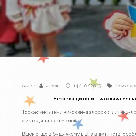
Автор
admin
14/10/2015
Психоло
Безпека дитини – важлива соці
Торкаючись теми виховання здорової дитини-до
життєдіяльності малюка.
Відомо, що в будь-якому віці, а в дитинстві осо