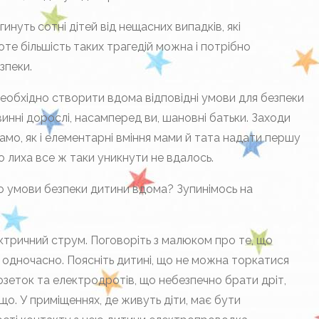
гинуть сотні дітей від нещасних випадків, які
оте більшість таких трагедій можна і потрібно
зпеки.
еобхідно створити вдома відповідні умови для безпеки
нні дорослі, насамперед ви, шановні батьки. Заходи
мо, як і елементарні вміння мами й тата надати першу
о лиха все ж таки уникнути не вдалось.
о умови безпеки дитини вдома? Зупинімось на
тричний струм. Поговоріть з малюком про те, що
одночасно. Поясніть дитині, що не можна торкатися
зеток та електродротів, що небезпечно брати дріт,
ощо. У приміщеннях, де живуть діти, має бути