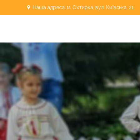
Перейти
Наша адреса: м. Охтирка, вул. Київська, 21
до
вмісту
"РОСИНКА"
Охтирський дошкільний навальний заклад