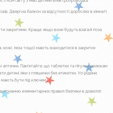
сті контакту з нею дитини електропроводка.
аїв. Двері на балкон за відсутності дорослих в кімнаті
ути закритими. Краще, якщо вони будуть взагалі поза
ла, ножі, леза тощо) мають знаходитися в закритих
ї аптечки. Пам’ятайте, що таблетки та пігулки малюкам
и дитині ліки з пляшечки без етикетки. Усі рідини,
 мають бути під ключем.
 виконанню елементарних правил безпеки в довкіллі: