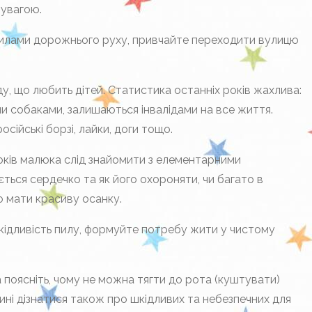
 увагою.
вилами дорожнього руху, привчайте переходити вулицю
у, що любить дітей. Статистика останніх років жахлива:
ми собаками, залишаються інвалідами на все життя.
сійські борзі, лайки, доги тощо.
років малюка слід знайомити з елементарними
б’ється сердечко та як його охороняти, чи багато в
во мати красиву осанку.
шкідливість пилу, формуйте потребу жити у чистому
а поясніть, чому не можна тягти до рота (куштувати)
тині дізнатися також про шкідливих та небезпечних для