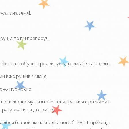
жать на землі,
руч, а потім праворуч,
 вікон автобусів, тролейбусів, трамваїв та поїздів,
ий вже рушив з місця,
воно промокло.
, що в жодному разі не можна гратися сірниками і
дразу звати на допомогу.
алося б, з зовсім несподіваного боку. Наприклад,