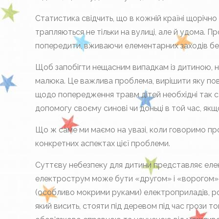
Статистика свідчить, що в кожній країні щорічно 
трапляються не тільки на вулиці, але й удома. Пр
попередити, вживаючи елементарних заходів бе
Щоб запобігти нещасним випадкам із дитиною, н
малюка. Це важлива проблема, вирішити яку пови
щодо попередження травм дітей необхідні так са
допомогу своєму синові чи доньці в той час, якщ
Що ж саме ми маємо на увазі, коли говоримо пр
конкретних аспектах цієї проблеми.
Суттєву небезпеку для дитини представляє елек
електрострум може бути «другом» і «ворогом» 
(особливо мокрими руками) електроприладів, ро
який висить, стояти під деревом під час грози т