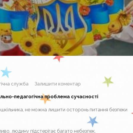
до
гічна служба
Залишити коментар
Малюнки
ально-педагогічна проблема сучасності
дітей
шкільника, не можна лишити осторонь питання безпеки
бливо, людину підстерігає багато небезпек.