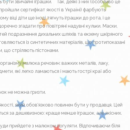
бути звичайні іграшки. Так, деякі з них (особливо це
 пройшли сертифікат якості в Україні) фарбують
 віці діти ще іноді тягнуть іграшки до рота, і це
оречно згадати про повітряні надувні кульки. Маски,
тей подразнення дихальних шляхів та екзему шкіряного
готовляються із синтетичних матеріалів, що протипоказані
и, що стріляють пістонами.
 організму малюка речовин: важких металів, лаку,
мети, які легко ламаються і мають гострі краї або
учок не можна гризти.
якості, який обов’язково повинен бути у продавця. Цей
іться за дешевизною: краще менше іграшок, але якісних.
куди прийдете з малюком погуляти. Відпочиваючи біля