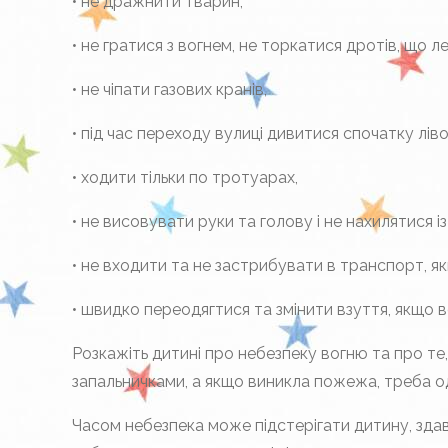
• не дражнити тварин,
• не гратися з вогнем, не торкатися дротів, що ле
• не чіпати газових кранів,
• під час переходу вулиці дивитися спочатку ліво
• ходити тільки по тротуарах,
• не висовувати руки та голову і не нахилятися із
• не входити та не застрибувати в транспорт, як
• швидко переодягтися та змінити взуття, якщо 
Розкажіть дитині про небезпеку вогню та про те
запальничками, а якщо виникла пожежа, треба о
Часом небезпека може підстерігати дитину, здав