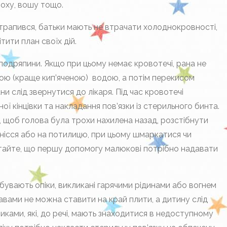
лоху, вошу тощо.
 трапився, батьки мають не втрачати холоднокровності,
тити план своїх дій.
 подряпини. Якщо при цьому немає кровотечі, рана не
ою (краще кип’яченою) водою, а потім перекисом
и слід звернутися до лікаря. Під час кровотечі
ї кінцівки та накладання пов’язки із стерильного бинта.
, щоб голова була трохи нахилена назад, розстібнути
нісся або на потилицю, при цьому шмаркатися чи
ятайте, що першу допомогу малюкові потрібно надавати
бувають опіки, викликані гарячими рідинами або вогнем
равами не можна ставити на край плити, а дитину слід
никами, які, до речі, мають знаходитися в недоступному