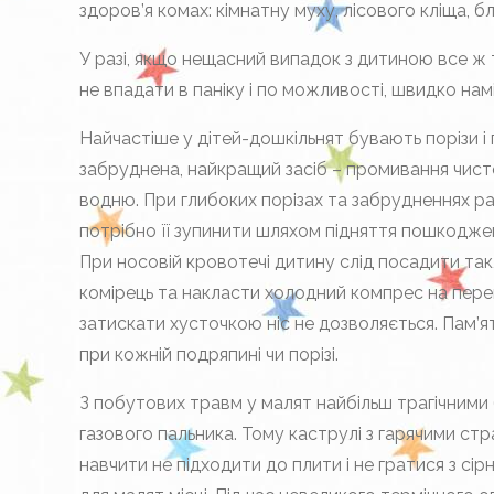
здоров’я комах: кімнатну муху, лісового кліща, б
У разі, якщо нещасний випадок з дитиною все ж
не впадати в паніку і по можливості, швидко намі
Найчастіше у дітей-дошкільнят бувають порізи і
забруднена, найкращий засіб – промивання чист
водню. При глибоких порізах та забрудненнях ран
потрібно її зупинити шляхом підняття пошкоджено
При носовій кровотечі дитину слід посадити так
комірець та накласти холодний компрес на пере
затискати хусточкою ніс не дозволяється. Пам’
при кожній подряпині чи порізі.
З побутових травм у малят найбільш трагічними 
газового пальника. Тому каструлі з гарячими ст
навчити не підходити до плити і не гратися з сір