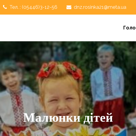
Тел. : (05446)3-12-56
dnz.rosinka21@meta.ua
Голо
Малюнки дітей