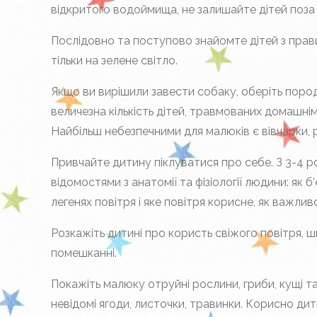
відкритого водоймища, не залишайте дітей поза
Послідовно та поступово знайомте дітей з пра
тільки на зелене світло.
Якщо ви вирішили завести собаку, оберіть пород
величезна кількість дітей, травмованих домашні
Найбільш небезпечними для малюків є вівчарки, ро
Привчайте дитину піклуватися про себе. З 3-4 
відомостями з анатомії та фізіології людини: як 
легенях повітря і яке повітря корисне, як важли
Розкажіть дитині про користь свіжого повітря, 
помешканні.
Покажіть малюку отруйні рослини, гриби, кущі т
невідомі ягоди, листочки, травинки. Корисно ди