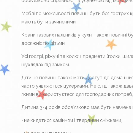
обов’язково справною та усуненою від можливо
Меблі по можливості повинні бути без гострих кр
мають бути зачиненими.
Крани газових пальників у кухні також повинні б
досяжністю дітьми.
Усі гострі, ріжучі та колючі предмети (голки, ши
шухлядах під замком.
Діти не повинні також мати доступ до домашньо
часто уявляються цукерками. Не слід також дават
якими ви користуєтеся для господарчих потреб,
Дитина 3-4 років обов’язково має бути навчена
• не кидатися камінням і твердими сніжками,