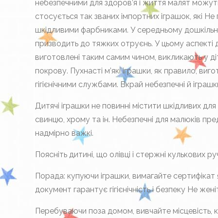
небезпечними для здоров’я і життя малят можуть 
стосується так званих імпортних іграшок, які Не
шкідливими фарбниками. У середньому дошкільному
призводить до тяжких отруєнь. У цьому аспекті д
виготовлені таким самим чином, викликають у ді
покрову. Пухнасті м’які іграшки, як правило, ви
гігієнічними службами. Вкрай небезпечні й іграшк
Дитячі іграшки не повинні містити шкідливих для
свинцю, хрому та ін. Небезпечні для малюків пред
надмірно важкі.
Поясніть дитині, що олівці і стержні кулькових р
Порада: купуючи іграшки, вимагайте сертифікат 
документ гарантує гігієнічність і безпеку Не жен
Перебуваючи поза домом, вивчайте місцевість, 