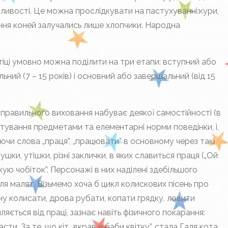
жливості. Це можна прослідкувати на пастухуванні:кури,
асання коней залучались лише хлопчики. Народна
гіці умовно можна поділити на три етапи: вступний або
альний (7 – 15 років) і основний або завершальний (від 15
а правильного виховання набуває деякої самостійності (в
истування предметами та елементарні норми поведінки, і,
ючи слова „праця”, „працювати” в основному через такі
ушки, утішки, різні заклички, в яких славиться праця („Ой
-кую чобіток”. Персонажі в них наділені здебільшого
я малят. Візьмемо хоча б цикл колискових пісень про
ну колисати, дрова рубати, копати грядку, ловити
иляється від праці, зазнає навіть фізичного покарання:
сти. За те, що кіт „вкрав у баби квітку”, стала Галя кота