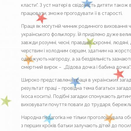
класти”. З уст матері в свідомість дитяти також
працювати, зможе прогодувати її в старості.
Праця як могутній чинник родинного виховання 
українського фольклору. Їй приділено дуже вели
завжди розумні, чесні, правдиві, скромні, людяні, 
черствим і холодним серцем, здатним на жорстокі
одержують нагороду, а за бездіяльність зазнают
смертний вирок – „Дідова дочка і бабина дочка”
Широко представлена праця в українських загад
результат праці – провідна тема багатьох загадок
(коса косить). Подібні загадки спонукають дити
виховувати почуття поваги до трударя, бережлив
Народна педагогіка не тільки проголошувала обо
з перших кроків батьки залучають дітей до посильно