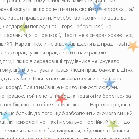
 переоцінити. Тому найбільшу’ кількість крилатих
роді кажуть, якщо хочеш мати в своїй сім’ї виродка, дай
х можливості працювати. Неробство неодмінно веде до
 „З ледарями поведешся – горя наберешся”). За
 щасливим, хто працює („Щастя не в хмарах ховається,
ий”). Народ ніколи не відривав щастя від праці, навіть
бов до праці, уміння працювати є найкращою
тям, і, якщо в середовищі трудівників не існувало
 тому, що їх згуртувала праця, Люди праці бачили в дітях
одувальників. Навіть про вік сина селянин звичайно
ок, косар”. Праця найвище мірило цінності людини.
 працює, той не їсть”, народна педагогіка бореться за
ою необхідністю і обов’язком кожного. Народні традиції
нення батьків до того, щоб забезпечити якомога вищий
і, які психологічно, так і морально, постійний потяг до
соромився власного байдикування, обурливо ставився