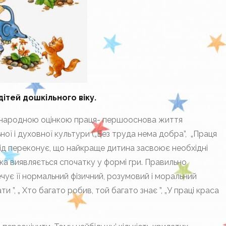
ітей дошкільного віку.
За народною оцінкою праця- першооснова життя
ної і духовної культури („Без труда нема добра”, „Праця
свід переконує, що найкраще дитина засвоює необхідні
, яка виявляється спочатку у формі гри. Правильно
ує її нормальний фізичний, розумовий і моральний
”, „ Хто багато робив, той багато знає ”, „У праці краса