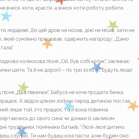
 не вчися, коте, красти, а вчися, коте роботу робити.
ти ледареві „Бо цей дров не носив, діжі не місив, хати не
отик, який сумлінно працював, одержить нагороду: „Дамо
тала”.
дково колискова пісня „Ой, був собі котик”, закликає:
ички шити. Та й не дорогії – по три золотії. Будуть люди
пісня „Два півнички”. Бабуся не хоче продати бичка
о працює. А звідси цілком логічно перед дитиною постає
рний лише той, хто працює, то й вона повинна
звертаючись до свого сина чи доньки із закликом
ні трудівники, помічники батьків: ”Люлі-люлі дитино,
удеш слугою. Ти нам будеш коні пасти, а ми будем сіно