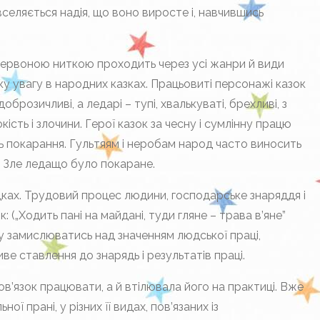
 вселяється надія, що воно виросте і, навчившись
червоною ниткою проходить через усі жанри й види
ку увагу в народних казках. Працьовиті персонажі казок
доброзичливі, а ледарі – тупі, хвалькуваті, брехливі, з
сть і злочини. Герої казок за чесну і сумлінну працю
ь покарання. Гультяям і неробам народ часто виносить
. Зле ледащо було покаране.
ках. Трудовий процес людини, господарське знаряддя і
: („Ходить пані на майдані, туди гляне – трава в’яне”
ну замислюватись над значенням людської праці,
е ставлення до знарядь і результатів праці.
в’язок працювати, а й втілювала його на практиці. Вже
ї прані, у різних її видах, пов’язаних із