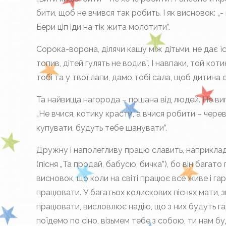
бити, щоб не вчився так робить. І як висновок: „-
Бери ціп іди на тік жита молотити”.
Сорока-ворона, ділячи кашу між дітьми, не дає їс
топив, дітей гулять не водив”. І навпаки, той к
тобі та у твої лапи, дамо тобі сала, щоб дитина с
Та найвища нагорода – пошана від людей. Не випа
„Не вчися, котику красти, а вчися робити – черев
купувати, будуть тебе шанувати”.
Дружну і наполегливу працю славить, наприклад 
(пісня „Та продай, бабусю, бичка”), бо він багат
висновок, що коли на світі працює все живе і га
працювати. У багатьох колискових піснях мати, 
працювати, висловлює надію, що з них будуть гар
поїдемо по сіно, візьмем тебе з собою, ти нам б