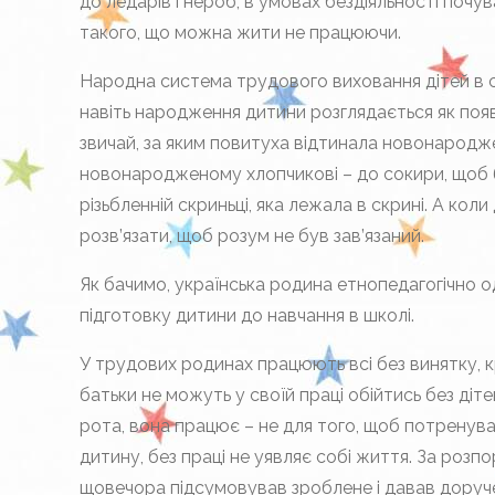
до ледарів і нероб, в умовах бездіяльності почу
такого, що можна жити не працюючи.
Народна система трудового виховання дітей в сім
навіть народження дитини розглядається як появ
звичай, за яким повитуха відтинала новонароджен
новонародженому хлопчикові – до сокири, щоб б
різьбленній скриньці, яка лежала в скрині. А коли
розв’язати, щоб розум не був зав’язаний.
Як бачимо, українська родина етнопедагогічно од
підготовку дитини до навчання в школі.
У трудових родинах працюють всі без винятку, 
батьки не можуть у своїй праці обійтись без діте
рота, вона працює – не для того, щоб потренуват
дитину, без праці не уявляє собі життя. За розп
щовечора підсумовував зроблене і давав доруче