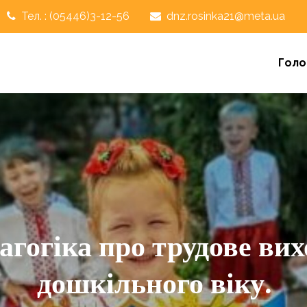
Тел. : (05446)3-12-56
dnz.rosinka21@meta.ua
Голо
агогіка про трудове вих
дошкільного віку.