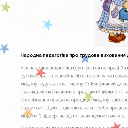
Народна педагогіка про трудове виховання д
Уся народна педагогіка ґрунтується на праці. 
суспільства, головний засіб створення матеріаль
людину годує, а лінь – марнує”). Емпіричний до
знання, вміння і навички в практичній діяльності
організована праця нагороджує людину, забезпеч
розвиток („ Щоб людиною стати, треба працювати 
людини ”) відвертає від поганих думок і вчинків.