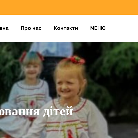
вна
Про нас
Контакти
МЕНЮ
овання дітей