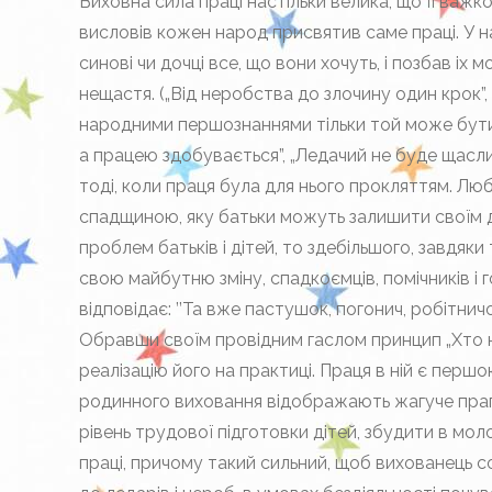
Виховна сила праці настільки велика, що її важко
висловів кожен народ присвятив саме праці. У на
синові чи дочці все, що вони хочуть, і позбав і
нещастя. („Від неробства до злочину один крок”,
народними першознаннями тільки той може бути
а працею здобувається”, „Ледачий не буде щаслив
тоді, коли праця була для нього прокляттям. Лю
спадщиною, яку батьки можуть залишити своїм ді
проблем батьків і дітей, то здебільшого, завдяки
свою майбутню зміну, спадкоємців, помічників і г
відповідає: ’’Та вже пастушок, погонич, робітнич
Обравши своїм провідним гаслом принцип „Хто не
реалізацію його на практиці. Праця в ній є перш
родинного виховання відображають жагуче праг
рівень трудової підготовки дітей, збудити в молод
праці, причому такий сильний, щоб вихованець 