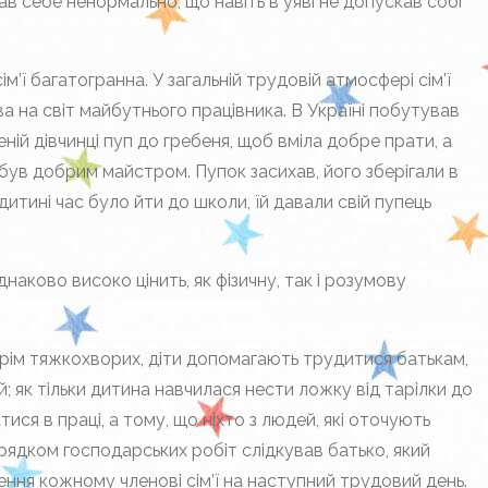
вав себе ненормально, що навіть в уяві не допускав собі
’ї багатогранна. У загальній трудовій атмосфері сім’ї
а на світ майбутнього працівника. В Україні побутував
ій дівчинці пуп до гребеня, щоб вміла добре прати, а
ув добрим майстром. Пупок засихав, його зберігали в
 дитині час було йти до школи, їй давали свій пупець
наково високо цінить, як фізичну, так і розумову
крім тяжкохворих, діти допомагають трудитися батькам,
й; як тільки дитина навчилася нести ложку від тарілки до
ися в праці, а тому, що ніхто з людей, які оточують
орядком господарських робіт слідкував батько, який
ння кожному членові сім’ї на наступний трудовий день.