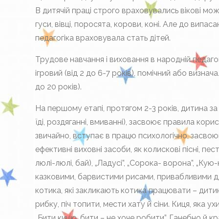
В дитячій праці строго враховувались вікові мо
гуси, вівці, поросята, корови, коні. Але до вип
педагогіка враховувала стать дітей.
Трудове навчання і виховання в народній педаго
ігровий (від 2 до 6-7 років), помічний або визнач
до 20 років).
На першому етапі, протягом 2-3 років, дитина з
їді, роздяганні, вмиванні), засвоює правила кор
звичайно, вступає в працю психологічно, засвою
ефективні виховні засоби, як колискові пісні, пест
люлі-люлі, бай), „Ладусі”, „Сорока- ворона”, „Кую
казковими, барвистими рисами, привабливими дл
котика, які закликають котика працювати – дити
рибку, піч топити, мести хату й сіни. Киця, яка ух
„Бити кицю, бити – не хоче робити”. Ганебно й кра