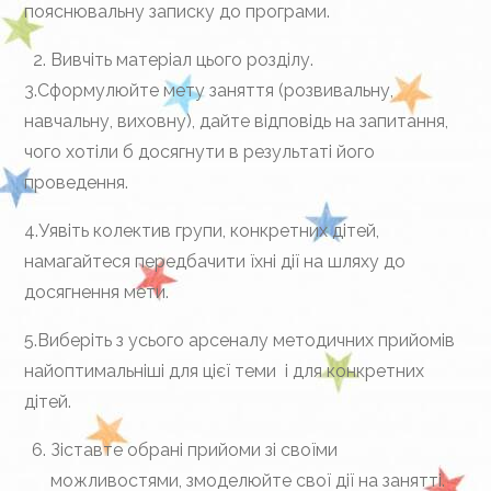
пояснювальну записку до програми.
Вивчіть матеріал цього розділу.
3.Сформулюйте мету заняття (розвивальну,
навчальну, виховну), дайте відповідь на запитання,
чого хотіли б досягнути в результаті його
проведення.
4.Уявіть колектив групи, конкретних дітей,
намагайтеся передбачити їхні дії на шляху до
досягнення мети.
5.Виберіть з усього арсеналу методичних прийомів
найоптимальніші для цієї теми і для конкретних
дітей.
Зіставте обрані прийоми зі своїми
можливостями, змоделюйте свої дії на занятті.