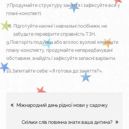
7.Продумайте структуру заняття і зафіксуйте все у
плані-конспекті.
Підготуйте наочні і навчальні посібники, не
забудьте перевірити справність ТЗН.
9.Повторіть подумки або вголос вузлові елементи
плану-конспекту, продумайте непередбачувані
обставини, знайдіть і зафіксуйте запасні варіанти.
10.Запитайте себе: «Я готова до заняття?».
Навігація
Міжнародний день рідної мови у садочку
записів
Скільки слів повинна знати ваша дитина?