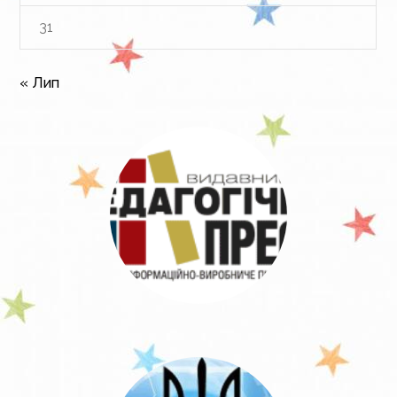
31
« Лип