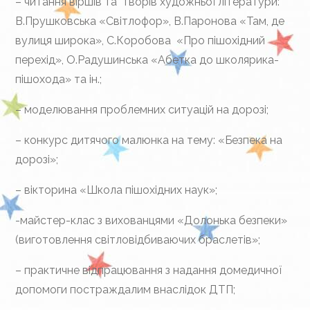
– читання віршів та творів художньої літератури:
В.Прушковська «Світлофор», В.Паронова «Там, де
вулиця широка», С.Коробова «Про пішохідний
перехід», О.Радушинська «Абетка до школярика-
пішохода» та ін.;
– моделювання проблемних ситуацій на дорозі;
– конкурс дитячого малюнка на тему: «Безпека на
дорозі»;
– вікторина «Школа пішохідних наук»;
-майстер-клас з вихованцями «Долонька безпеки»
(виготовлення світловідбиваючих браслетів»;
– практичне відпрацювання з надання домедичної
допомоги постраждалим внаслідок ДТП;