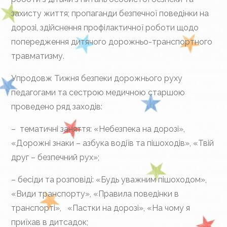
захисту життя; пропаганди безпечної поведінки на
дорозі, здійснення профілактичної роботи щодо
попередження дитячого дорожньо-транспортного
травматизму.
Упродовж Тижня безпеки дорожнього руху
педагогами та сестрою медичною старшою
проведено ряд заходів:
– тематичні заняття: «Небезпека на дорозі»,
«Дорожні знаки – азбука водіїв та пішоходів», «Твій
друг – безпечний рух»;
– бесіди та розповіді: «Будь уважним пішоходом»,
«Види транспорту», «Правила поведінки в
транспорті», «Пастки на дорозі», «На чому я
приїхав в дитсадок;