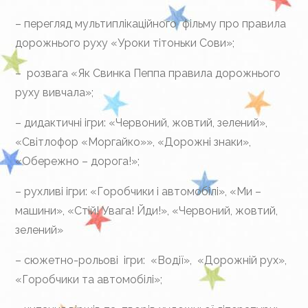
– перегляд мультиплікаційного фільму про правила
дорожнього руху «Уроки тітоньки Сови»;
– розвага «Як Свинка Пеппа правила дорожнього
руху вивчала»;
– дидактичні ігри: «Червоний, жовтий, зелений»,
«Світлофор «Моргайко»», «Дорожні знаки»,
«Обережно – дорога!»;
– рухливі ігри: «Горобчики і автомобілі», «Ми –
машини», «Стій! Увага! Йди!», «Червоний, жовтий,
зелений»
– сюжетно-рольові ігри: «Водії», «Дорожній рух»,
«Горобчики та автомобілі»;