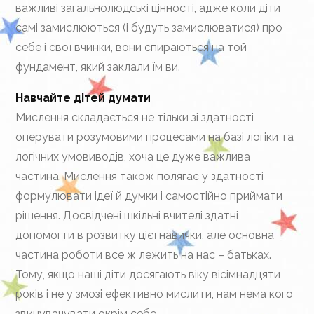
важливі загальнолюдські цінності, адже коли діти
самі замислюються (і будуть замислюватися) про
себе і свої вчинки, вони спираються на той
фундамент, який заклали їм ви.
Навчайте дітей думати
Мислення складається не тільки зі здатності
оперувати розумовими процесами на базі логіки та
логічних умовиводів, хоча це дуже важлива
частина. Мислення також полягає у здатності
формулювати ідеї й думки і самостійно приймати
рішення. Досвідчені шкільні вчителі здатні
допомогти в розвитку цієї навички, але основна
частина роботи все ж лежить на нас – батьках.
Тому, якщо наші діти досягають віку вісімнадцяти
років і не у змозі ефективно мислити, нам нема кого
звинувачувати окрім себе.