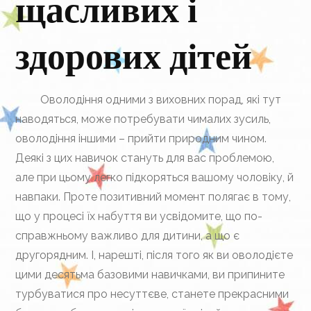
щасливих і
здорових дітей
Оволодіння одними з виховних порад, які тут
наводяться, може потребувати чималих зусиль,
оволодіння іншими – прийти природним чином.
Деякі з цих навичок стануть для вас проблемою,
але при цьому легко підкоряться вашому чоловіку, й
навпаки. Проте позитивний момент полягає в тому,
що у процесі їх набуття ви усвідомите, що по-
справжньому важливо для дитини, а що є
другорядним. І, нарешті, після того як ви оволодієте
цими десятьма базовими навичками, ви припините
турбуватися про несуттєве, станете прекрасними