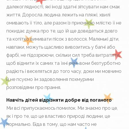
далекоглядності, які іноді здатні зіпсувати нам смак
життя. Доросла людина лежить на пляжі, хвилі
омивають її тіло, але разом із приємною млістю її не
покидає думка про те, що їй ще доведеться довго
та копітко вимивати пісок з волосся. Маленькі діти,
навпаки, можуть щасливо вивозитись у багні або
фарбі, не підозрюючи, скільки сил треба витратити,
щоб відмити їх самих та їхні речі, вони безтурботно
радіють і веселяться до того часу, доки ми мовчимо
й не псуємо їм задоволення похмурими
розповідями про прання.
Навчіть дітей відрізняти добре від поганого
Ми всі припускаємось помилок. Ми знаємо про це,
як і про те, що це властиво природі людини, це
нормально. Біда в тому, що нам часто не