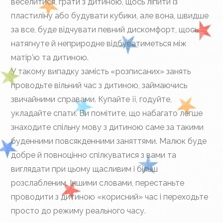
веселитися, грати з дитиною, щось ліпити із
пластиліну або будувати кубики, але вона, швидше
за все, буде відчувати певний дискомфорт, щось
натягнуте й неприродне відбуватиметься між
матір’ю та дитиною.
У такому випадку замість «розписаних» занять
проводьте вільний час з дитиною, займаючись
звичайними справами. Купайте її, годуйте,
укладайте спати. Ви помітите, що набагато легше
знаходите спільну мову з дитиною саме за такими
буденними повсякденними заняттями. Малюк буде
добре й повноцінно спілкуватися з вами та
виглядати при цьому щасливим і більш
розслабленим. Іншими словами, перестаньте
проводити з дитиною «корисний» час і переходьте
просто до режиму реального часу.