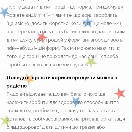
Проте давати дітям гроші – це норма. При цьому ви
можете виділяти їм тільки те, що вони зароблять
(це, звісно, досить жорстко, коли діти ще маленькі),
але переважна більшість батьків дійсно дають своїм
дітям деяку суму грошей у формі винагороди або в
якій-небудь іншій формі. Так ми можемо навчити їх
того, що гроші не приходять до нас самі, їх треба
заробляти, доклавши певних зусиль.
Доведіть, що їсти корисні продукти можна з
радістю
Якщо ви відчуваєте, що вам багато чого ще
належить зробити для здорового способу життя
своїх дітей, розбийте цю задачу на кілька етапів.
Установіть собі часові рамки, наприклад: організація
більш здорової дієти дитини до травня або