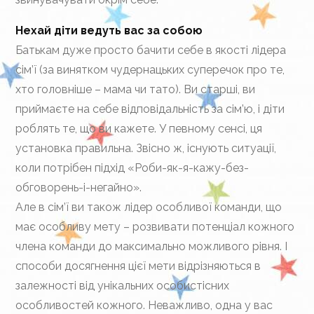
Нехай діти ведуть вас за собою
Батькам дуже просто бачити себе в якості лідера
сім’ї (за винятком чудернацьких суперечок про те,
хто головніше – мама чи тато). Ви старші, ви
приймаєте на себе відповідальність за сім’ю, і діти
роблять те, що ви кажете. У певному сенсі, ця
установка правильна. Звісно ж, існують ситуації,
коли потрібен підхід «Роби-як-я-кажу-без-
обговорень-і-негайно».
Але в сім’ї ви також лідер особливої команди, що
має особливу мету – розвивати потенціал кожного
члена команди до максимально можливого рівня. І
способи досягнення цієї мети відрізняються в
залежності від унікальних особистісних
особливостей кожного. Неважливо, одна у вас