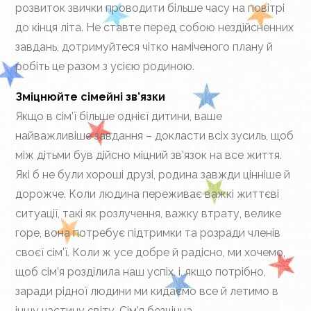
розвиток звички проводити більше часу на повітрі
до кінця літа. Не ставте перед собою нездійсненних
завдань, дотримуйтеся чітко наміченого плану й
робіть це разом з усією родиною.
Зміцнюйте сімейні зв’язки
Якщо в сім’ї більше однієї дитини, ваше
найважливіше завдання – докласти всіх зусиль, щоб
між дітьми був дійсно міцний зв’язок на все життя.
Які б не були хороші друзі, родина завжди цінніше й
дорожче. Коли людина переживає важкі життєві
ситуації, такі як розлучення, важку втрату, велике
горе, вона потребує підтримки та розради членів
своєї сім’ї. Коли ж усе добре й радісно, ми хочемо,
щоб сім’я розділила наш успіх, і, якщо потрібно,
заради рідної людини ми кидаємо все й летимо в
іншу частину світу. Сім’я безцінна.