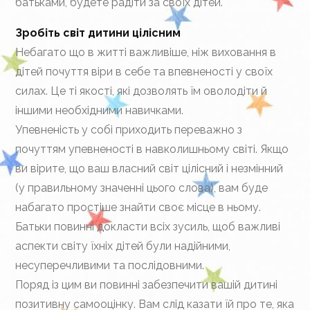
батьками, будете радіти за своїх дітей.
Зробіть світ дитини цілісним
Небагато що в житті важливіше, ніж виховання в
дітей почуття віри в себе та впевненості у своїх
силах. Це ті якості, які дозволять їм оволодіти й
іншими необхідними навичками.
Упевненість у собі приходить переважно з
почуттям упевненості в навколишньому світі. Якщо
ви вірите, що ваш власний світ цілісний і незмінний
(у правильному значенні цього слова), вам буде
набагато простіше знайти своє місце в ньому.
Батьки повинні докласти всіх зусиль, щоб важливі
аспекти світу їхніх дітей були надійними,
несуперечливими та послідовними.
Поряд із цим ви повинні забезпечити вашій дитині
позитивну самооцінку. Вам слід казати їй про те, яка