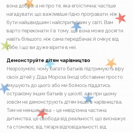
вона добра, а не про те, яка егоїстична; частіше
нагадувати, що важливіше гідно програвати, ніж
бути найшвидшим і найспритнішим у світі. Вам
варто переконати її в тому, що вона може досягти
навіть більшого, ніж сама передбачає й очікує від
себе, і що ви дуже вірите в неї.
Демонструйте дітям чарівництво
Незрозуміло, чому багато батьків підтримують віру
своїх дітей у Діда Мороза (іноді обставини просто
змушують до цього або ми боїмось піддатись
остракізму інших батьків у школі), але при цьому
зовсім не демонструють дітям іншого чарівництва.
Тим не менше, дива – це невід’ємна частина
дитинства, це свобода від реальності, що виснажує
та стомлює, від тягаря відповідальності, від