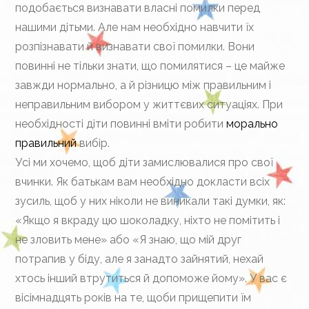
подобається визнавати власні помилки перед
нашими дітьми. Але нам необхідно навчити їх
розпізнавати й визнавати свої помилки. Вони
повинні не тільки знати, що помилятися – це майже
завжди нормально, а й різницю між правильним і
неправильним вибором у життєвих ситуаціях. При
необхідності діти повинні вміти робити
морально
правильний
вибір.
Усі ми хочемо, щоб діти замислювалися про свої
вчинки. Як батькам вам необхідно докласти всіх
зусиль, щоб у них ніколи не виникали такі думки, як:
«Якщо я вкраду цю шоколадку, ніхто не помітить і
не зловить мене» або «Я знаю, що мій друг
потрапив у біду, але я занадто зайнятий, нехай
хтось інший втрутиться й допоможе йому». У вас є
вісімнадцять років на те, щоби прищепити їм