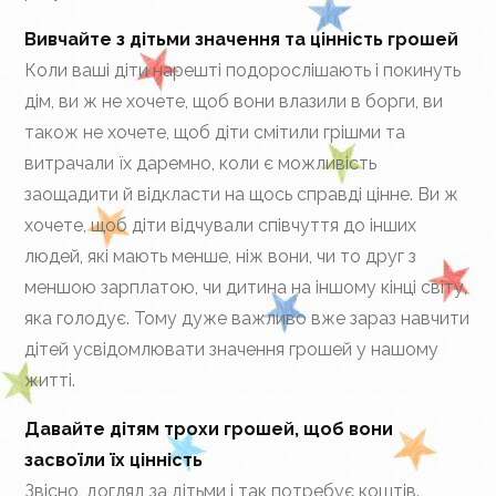
Вивчайте з дітьми значення та цінність грошей
Коли ваші діти нарешті подорослішають і покинуть
дім, ви ж не хочете, щоб вони влазили в борги, ви
також не хочете, щоб діти смітили грішми та
витрачали їх даремно, коли є можливість
заощадити й відкласти на щось справді цінне. Ви ж
хочете, щоб діти відчували співчуття до інших
людей, які мають менше, ніж вони, чи то друг з
меншою зарплатою, чи дитина на іншому кінці світу,
яка голодує. Тому дуже важливо вже зараз навчити
дітей усвідомлювати значення грошей у нашому
житті.
Давайте дітям трохи грошей, щоб вони
засвоїли їх цінність
Звісно, догляд за дітьми і так потребує коштів.