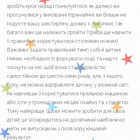
зробіть крок назад і помилуйтеся, як далеко ви
просунулися у вихованні (принаймні, ви більше не
годуєте вашу шестирічну доньку з ложечки), і як
багато вам ще належить пройти (треба ще навчити
її правильно користуватися столовим ножем).
Важливо задати правильний темп собі й дитині.
Немає необхідності форсувати події та надто
тиснути на неї, щоб вона стала повністю
самостійною до шести-семи років, але, з іншого
боку, не можна відправляти дитину у великий світ,
не навчивши її користуватися пральною машиною
або їсти у громадських місцях охайно та з гідністю.
Тому найкраще, що ви можете зробити для своїх
дітей, це зосередитись на досягненні найближчої
мети, не випускаючи з поля зору кінцевий
результат.