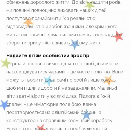
обмежень дорослого життя. До вісімнадцяти років
ми повинні повноцінно виховати наших дітей,
поступово познайомити їх з реальністю,
відповідальністю й зобов’язаннями, але крім цього
ми також повинні всіма силами намагатись надовго
зберегти присутність дива в їхньому житті.
Надайте дітям особистий простір
Перша й основна вимога для того, щоб діти могли
насолоджуватися чарами, – це чисте полотно. Вони
можуть творити дива самі по собі й лише хочуть,
щоб ми пішли з дороги й не заважали їм. Маленькі
діти здатні вірити у всілякі дива. Підлога в їхній
спальні – це мініатюрне поле бою, ванна
перетворюється на олімпійський басейн, а
конструктор на справжній космічний корабель.
Більше того, діти вільні від передбачливості й