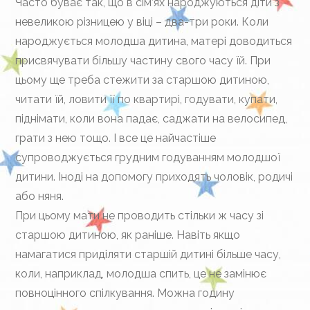
Часто буває так, що в сім’ях народжуються діти з
невеликою різницею у віці – два-три роки. Коли
народжується молодша дитина, матері доводиться
присвячувати більшу частину свого часу їй. При
цьому ще треба стежити за старшою дитиною,
читати їй, ловити її по квартирі, годувати, купати,
піднімати, коли вона падає, саджати на велосипед,
грати з нею тощо. І все це найчастіше
супроводжується грудним годуванням молодшої
дитини. Іноді на допомогу приходять чоловік, родичі
або няня.
При цьому мати не проводить стільки ж часу зі
старшою дитиною, як раніше. Навіть якщо
намагатися приділяти старшій дитині більше часу,
коли, наприклад, молодша спить, це не замінює
повноцінного спілкування. Можна годину