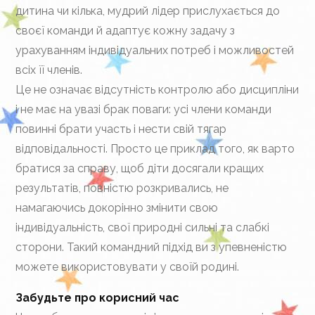
дитина чи кілька, мудрий лідер прислухається до
своєї команди й адаптує кожну задачу з
урахуванням індивідуальних потреб і можливостей
всіх її членів.
Це не означає відсутність контролю або дисципліни
і не має на увазі брак поваги: усі члени команди
повинні брати участь і нести свій тягар
відповідальності. Просто це приклад того, як варто
братися за справу, щоб діти досягали кращих
результатів, повністю розкривались, не
намагаючись докорінно змінити свою
індивідуальність, свої природні сильні та слабкі
сторони. Такий командний підхід ви з упевненістю
можете використовувати у своїй родині.
Забудьте про корисний час