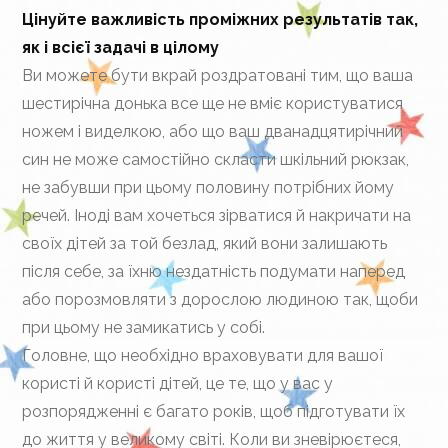
Цінуйте важливість проміжних результатів так,
як і всієї задачі в цілому
Ви можете бути вкрай роздратовані тим, що ваша
шестирічна донька все ще не вміє користуватися
ножем і виделкою, або що ваш дванадцятирічний
син не може самостійно скласти шкільний рюкзак,
не забувши при цьому половину потрібних йому
речей. Іноді вам хочеться зірватися й накричати на
своїх дітей за той безлад, який вони залишають
після себе, за їхню нездатність подумати наперед
або порозмовляти з дорослою людиною так, щоби
при цьому не замикатись у собі.
Головне, що необхідно враховувати для вашої
користі й користі дітей, це те, що у вас у
розпорядженні є багато років, щоб підготувати їх
до життя у великому світі. Коли ви зневірюєтеся,