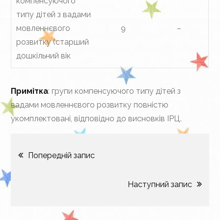
компенсуючого
типу дітей з вадами
мовленнєвого
9
–
розвитку (старший
дошкільний вік
Примітка
: групи компенсуючого типу дітей з
вадами мовленнєвого розвитку повністю
укомплектовані, відповідно до висновків ІРЦ.
Навігація
Попередній запис
записів
Наступний запис