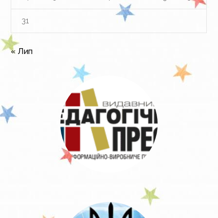
31
« Лип