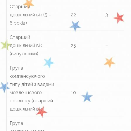
Старший
дошкільний вік (5 –
22
3
6 років)
Старший
дошкільний вік
25
–
(випускники)
Група
компенсуючого
типу дітей з вадами
мовленнєвого
10
–
розвитку (старший
дошкільний вік
Група