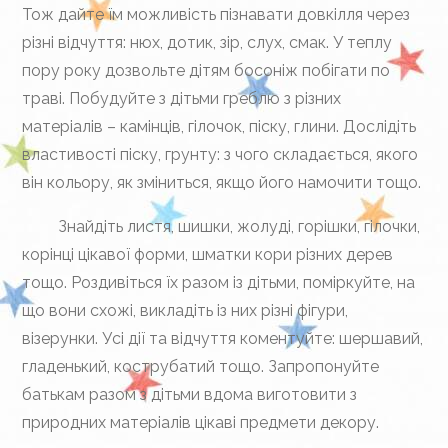
Тож дайте їм можливість пізнавати довкілля через
різні відчуття: нюх, дотик, зір, слух, смак. У теплу
пору року дозвольте дітям босоніж побігати по
траві. Побудуйте з дітьми греблю з різних
матеріалів – камінців, гілочок, піску, глини. Дослідіть
властивості піску, грунту: з чого складається, якого
він кольору, як зміниться, якщо його намочити тощо.
Знайдіть листя, шишки, жолуді, горішки, гілочки,
корінці цікавої форми, шматки кори різних дерев
тощо. Роздивіться їх разом із дітьми, поміркуйте, на
що вони схожі, викладіть із них різні фігури,
візерунки. Усі дії та відчуття коментуйте: шершавий,
гладенький, кострубатий тощо. Запропонуйте
батькам разом з дітьми вдома виготовити з
природних матеріалів цікаві предмети декору.