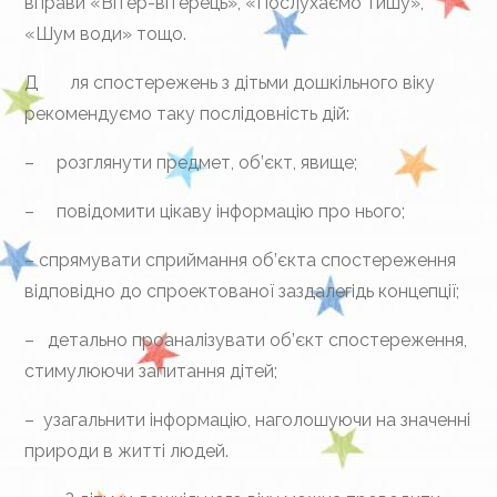
вправи «Вітер-вітерець», «Послухаємо тишу»,
«Шум води» тощо.
Д ля спостережень з дітьми дошкільного віку
рекомендуємо таку послідовність дій:
– розглянути предмет, об’єкт, явище;
– повідомити цікаву інформацію про нього;
– спрямувати сприймання об’єкта спостереження
відповідно до спроектованої заздалегідь концепції;
– детально проаналізувати об’єкт спостереження,
стимулюючи запитання дітей;
– узагальнити інформацію, наголошуючи на значенні
природи в житті людей.