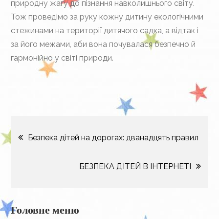
природну жагу до пізнання навколишнього світу.
Тож проведімо за руку кожну дитину екологічними
стежинами на території дитячого садка, а відтак і
за його межами, аби вона почувалася безпечно й
гармонійно у світі природи.
Навігація
Безпека дітей на дорогах: дванадцять правил
записів
БЕЗПЕКА ДІТЕЙ В ІНТЕРНЕТІ
Головне меню