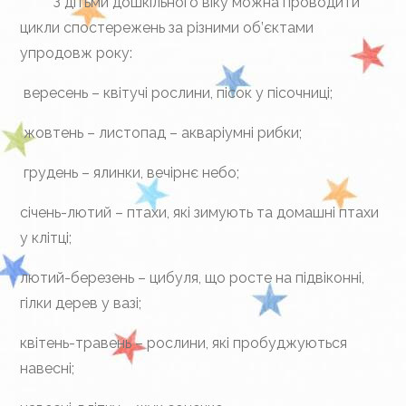
З дітьми дошкільного віку можна проводити
цикли спостережень за різними об’єктами
упродовж року:
вересень – квітучі рослини, пісок у пісочниці;
жовтень – листопад – акваріумні рибки;
грудень – ялинки, вечірнє небо;
січень-лютий – птахи, які зимують та домашні птахи
у клітці;
лютий-березень – цибуля, що росте на підвіконні,
гілки дерев у вазі;
квітень-травень – рослини, які пробуджуються
навесні;