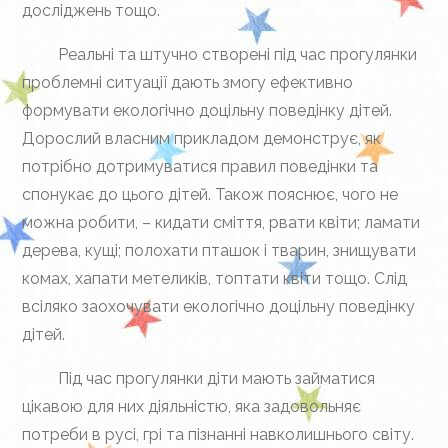
досліджень тощо.
Реальні та штучно створені під час прогулянки
проблемні ситуації дають змогу ефективно
формувати екологічно доцільну поведінку дітей.
Дорослий власним прикладом демонструє, як
потрібно дотримуватися правил поведінки та
спонукає до цього дітей. Також пояснює, чого не
можна робити, – кидати сміття, рвати квіти; ламати
дерева, кущі; полохати пташок і тварин, знищувати
комах, хапати метеликів, топтати квіти тощо. Слід
всіляко заохочувати екологічно доцільну поведінку
дітей.
Під час прогулянки діти мають займатися
цікавою для них діяльністю, яка задовольняє
потреби в русі, грі та пізнанні навколишнього світу.