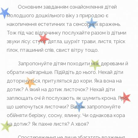
Основним завданням ознайомлення дітей
молодшого дошкільного віку з природою є
накопичення естетичних та сенсорних вражень.
Тож під час відпочинку послухайте разом із дітьми
звуки лісу: стукіт дятла, шурхіт трави, листя, тріск
гілок, пташиний спів, свист вітру тощо.
Запропонуйте дітям походити між деревами й
обрати найгарніше. Підійдіть до нього. Нехай діти
доторкнуться, притуляться до кори. Яка вона на
дотик? А який на дотик листочок? Нехай діти
заплющать очі й послухають, як шумить крона. Про
що шепочуться листочки? Відтак запропонуйте
обійняти берізку, сосну, ялинку. Чи однакова кора
на дотик? Як пахне листя? А хвоя?
Спостереження не лише збагатять враження