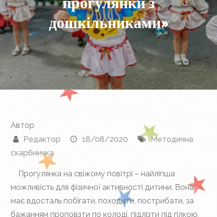
прогулянки з
дошкільниками»
Автор
Редактор
18/08/2020
Методична
скарбничка
Прогулянка на свіжому повітрі – найліпша
можливість для фізичної активності дитини. Вона
має вдосталь побігати, походити, пострибати, за
бажанням проповзти по колоді, підлізти під гілкою,