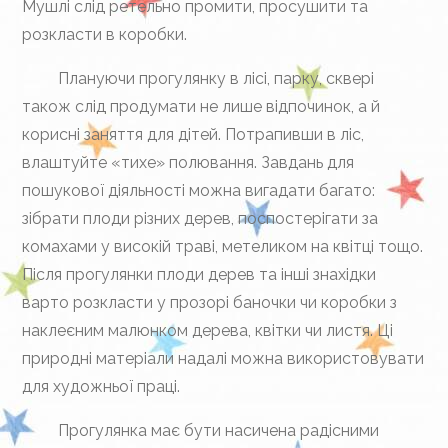
Мушлі слід ретельно промити, просушити та
розкласти в коробки.
Плануючи прогулянку в лісі, парку, сквері
також слід продумати не лише відпочинок, а й
корисні заняття для дітей. Потрапивши в ліс,
влаштуйте «тихе» полювання. Завдань для
пошукової діяльності можна вигадати багато:
зібрати плоди різних дерев, поспостерігати за
комахами у високій траві, метеликом на квітці тощо.
Після прогулянки плоди дерев та інші знахідки
варто розкласти у прозорі баночки чи коробки з
наклеєним малюнком дерева, квітки чи листя. Ці
природні матеріали надалі можна використовувати
для художньої праці.
Прогулянка має бути насичена радісними