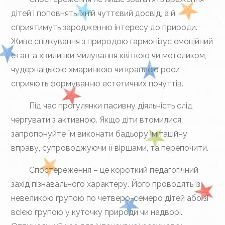
дітей і поповнять їхній чуттєвий досвід, а й
сприятимуть зародженню інтересу до природи.
Живе спілкування з природою гармонізує емоційний
стан, а хвилинки милування квіткою чи метеликом,
чудернацькою хмаринкою чи краплею роси
сприяють формуванню естетичних почуттів.
Під час прогулянки пасивну діяльність слід
чергувати з активною. Якщо діти втомилися,
запропонуйте їм виконати бадьору імітаційну
вправу, супроводжуючи її віршами, та перепочити.
Спостереження – це короткий педагогічний
захід пізнавального характеру. Його проводять із
невеликою групою по четверо-семеро дітей або зі
всією групою у куточку природи чи надворі.