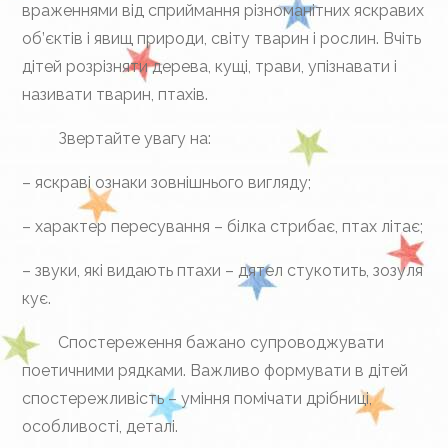
враженнями від сприймання різноманітних яскравих
об’єктів і явищ природи, світу тварин і рослин. Вчіть
дітей розрізняти дерева, кущі, трави, упізнавати і
називати тварин, птахів.
Звертайте увагу на:
– яскраві ознаки зовнішнього вигляду;
– характер пересування – білка стрибає, птах літає;
– звуки, які видають птахи – дятел стукотить, зозуля
кує.
Спостереження бажано супроводжувати
поетичними рядками. Важливо формувати в дітей
спостережливість – уміння помічати дрібниці,
особливості, деталі.