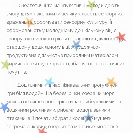
Кінестетичні та маніпулятивні методи дають
змогу дітям накопичити велику кількість сенсорних
вражень та сформувати сенсорну культуру. Її
сформованість у молодшому дошкільному віці є
запорукою високого рівня пізнавальної діяльності у
старшому дошкільному віці. А художньо-
продуктивна діяльність з природним матеріалом
сприяє розвитку творчості, збагаченню естетичних
почуттів.
Доцільними під час пізнавальних прогулянок
ігри біля водойм. На березі річки, озера чи моря
можна не лише спостерігати за прибережними та
водяними рослинами, рибами, водоплавними
птахами, а й почати збирати колекцію мушель,
зокрема річкових, озерних та морських молюсків.