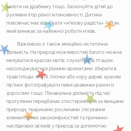
залізти на драбинку тощо. Заохочуйте дітей до
рухливих ігор різної інтенсивності. Дитина
повсякчас має відчувати «м’язову радість» – стан,
який виникає за належної роботи м’язів.
Важливою є також емоційно-естетична
діяльність. На природі можливостей багато: можна
милуватися красою квітів; слухати спів пташок;
насолоджуватися різними ароматами; збирати в
траві плоди, листя, гілочки або кору дерев, красиві
пір’їнки; фотографувати певні цікавинки разом із
дорослим тощо. Пізнавальна діяльність під час
прогулянки передбачає спостереження за явищами
природи, тваринами, рослинами, з’ясування
елементарних закономірностей та причинно-
наслідкових зв’язків у природі за допомогою