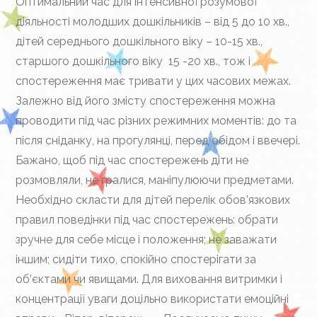
Оптимальний час для інтенсивної розумової
діяльності молодших дошкільників – від 5 до 10 хв.,
дітей середнього дошкільного віку – 10-15 хв.,
старшого дошкільного віку 15 -20 хв., тож і
спостереження має тривати у цих часових межах.
Залежно від його змісту спостереження можна
проводити під час різних режимних моментів: до та
після сніданку, на прогулянці, перед обідом і ввечері.
Бажано, щоб під час спостережень діти не
розмовляли, не гралися, маніпулюючи предметами.
Необхідно скласти для дітей перелік обов’язкових
правил поведінки під час спостережень: обрати
зручне для себе місце і положення; не заважати
іншим; сидіти тихо, спокійно спостерігати за
об’єктами чи явищами. Для виховання витримки і
концентрації уваги доцільно використати емоційні