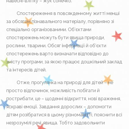
навесні-влітку – жук сонечко.
Спостереження в повсякденному житті менші
за обсягом пізнавального матеріалу, порівняно зі
спеціально організованими. Об’єктами
спостережень можуть бути явища природи,
рослини, тварини. Обсяг інформації й об’єкти
спостережень варто визначати відповідно до
змісту програми, за якою працює дошкільний заклад
та інтересів дітей.
Отже, прогулянка на природі для дітей – не
просто відпочинок, можливість побігати й
пострибати, це – щоденні відкриття, нові враження,
яскраві емоції. Завдання дорослих – допомогти
дітям розібратися в цьому різноманітті, пояснити всі
незрозумілі речі, явища. Тобто задовольнити