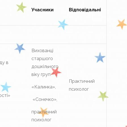
Учасники
Відповідальні
Вихованці
старшого
ду в
дошкільного
віку груп
Практичний
«Калинка»,
психолог
ості»
«Сонечко»,
практичний
психолог