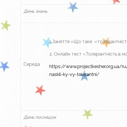
День знань
1.Заняття «Що таке «толерантніст
2. Онлайн тест «Толерантність в м
Середа
https://www.projectkesher.org.ua/r
naskil-ky-vy-tolerantni/
День посмішок