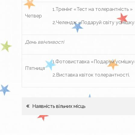
1.Тренінг «Тест на толерантність »
Четвер
2.Челендж «Подаруй світу усмішку
День ввічливості
1.Фотовиставка «Подаруй усмішку
П’ятниця
2.Виставка квіток толерантності.
Навігація
Наявність вільних місць
записів