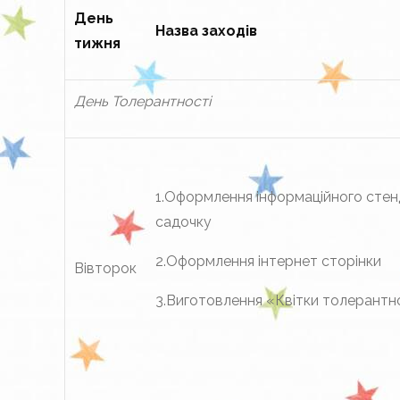
День
Назва заходів
тижня
День Толерантності
1.Оформлення інформаційного стен
садочку
2.Оформлення інтернет сторінки
Вівторок
3.Виготовлення «Квітки толерантн