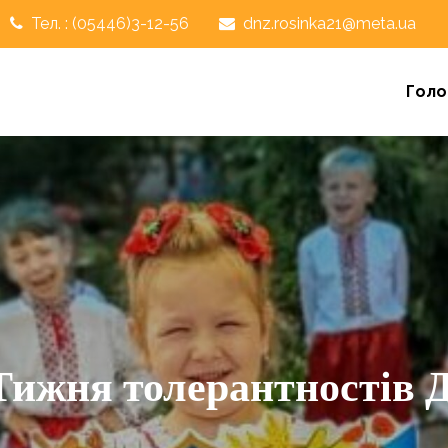
Тел. : (05446)3-12-56
dnz.rosinka21@meta.ua
Голо
 Тижня толерантностів 