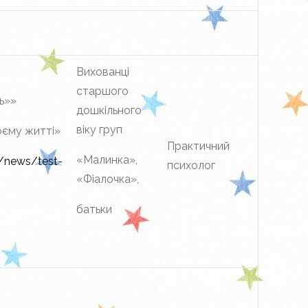
Вихованці
старшого
ь»»
дошкільного
віку груп
оєму житті»
Практичний
«Малинка»,
u/news/test-
психолог
«Фіалочка»,
батьки