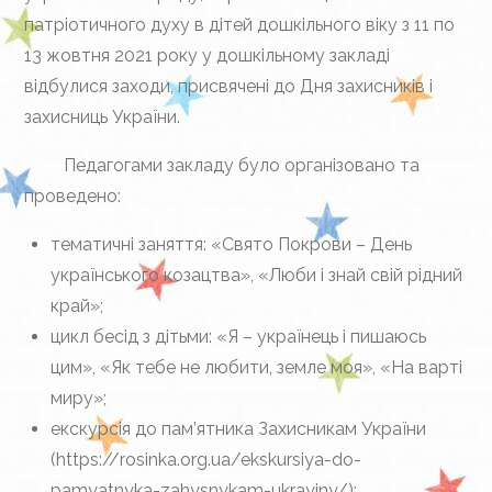
патріотичного духу в дітей дошкільного віку з 11 по
13 жовтня 2021 року у дошкільному закладі
відбулися заходи, присвячені до Дня захисників і
захисниць України.
Педагогами закладу було організовано та
проведено:
тематичні заняття: «Свято Покрови – День
українського козацтва», «Люби і знай свій рідний
край»;
цикл бесід з дітьми: «Я – українець і пишаюсь
цим», «Як тебе не любити, земле моя», «На варті
миру»;
екскурсія до пам’ятника Захисникам України
(https://rosinka.org.ua/ekskursiya-do-
pamyatnyka-zahysnykam-ukrayiny/);