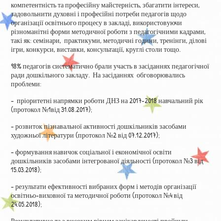
компетентність та професійну майстерність, збагатити інтереси,
задовольнити духовні і професійні потреби педагогів щодо
організації освітнього процесу в закладі, використовуючи
різноманітні форми методичної роботи з педагогічними кадрами,
такі як: семінари, практикуми, методичні години, тренінги, ділові
ігри, конкурси, виставки, консультації, круглі столи тощо.
98% педагогів систематично брали участь в засіданнях педагогічної
ради дошкільного закладу. На засіданнях обговорювались
проблеми:
–
пріоритетні напрямки роботи ДНЗ на 2017-2018 навчальний рік
(протокол №1від 31.08.2017);
– розвиток пізнавальної активності дошкільників засобами
художньої літератури (протокол №2 від 07.12.2017);
– формування навичок соціальної і економічної освіти
дошкільників засобами інтегрованої діяльності (протокол №3 від
15.03.2018);
– результати ефективності вибраних форм і методів організації
освітньо-виховної та методичної роботи (протокол №4 від
24.05.2018);
Результативно та з високим рівнем зацікавленості пройшли