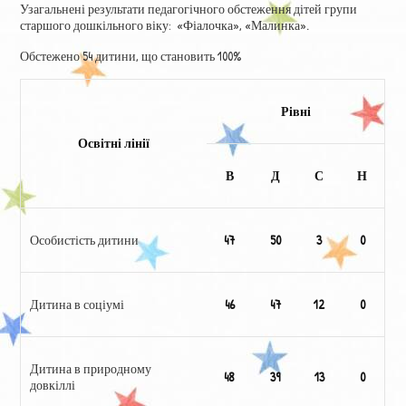
Узагальнені результати педагогічного обстеження дітей групи
старшого дошкільного віку: «Фіалочка», «Малинка».
Обстежено 54 дитини, що становить 100%
Рівні
Освітні лінії
В
Д
С
Н
Особистість дитини
47
50
3
0
Дитина в соціумі
46
47
12
0
Дитина в природному
48
39
13
0
довкіллі