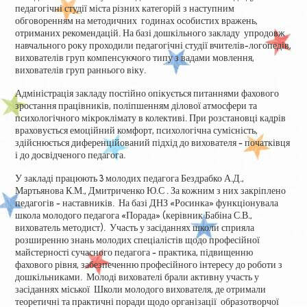
педагогічні студії міста різних категорій з наступним
обговоренням на методичних годинах особистих вражень,
отриманих рекомендацій. На базі дошкільного закладу упродовж
навчального року проходили педагогічні студії вчителів-логопедів,
вихователів груп компенсуючого типу з вадами мовлення,
вихователів груп раннього віку.
Адміністрація закладу постійно опікується питаннями фахового
зростання працівників, поліпшенням ділової атмосфери та
психологічного мікроклімату в колективі. При розстановці кадрів
враховується емоційний комфорт, психологічна сумісність,
здійснюється диференційований підхід до вихователя – початківця
і до досвідченого педагога.
У закладі працюють 3 молодих педагога Бездрабко А.Д.,
Мартьянова К.М., Дмитриченко Ю.С . За кожним з них закріплено
педагогів – наставників. На базі ДНЗ «Росинка» функціонувала
школа молодого педагога «Порада» (керівник Бабіна С.В.,
вихователь методист). Участь у засіданнях школи сприяла
розширенню знань молодих спеціалістів щодо професійної
майстерності сучасного педагога – практика, підвищенню
фахового рівня, забезпеченню професійного інтересу до роботи з
дошкільниками. Молоді вихователі брали активну участь у
засіданнях міської Школи молодого вихователя, де отримали
теоретичні та практичні поради щодо організації образотворчої