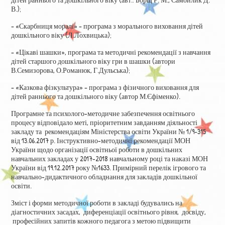
В.);
– «Скарбниця моралі» – програма з морального виховання дітей
дошкільного віку (Л.Лохвицька);
– «Цікаві шашки», програма та методичні рекомендації з навчання
дітей старшого дошкільного віку гри в шашки (автори
В.Семизорова, О.Романюк, Г.Дульська);
– «Казкова фізкультура» – програма з фізичного виховання для
дітей раннього та дошкільного віку (автор М.Єфіменко).
Програмне та психолого-методичне забезпечення освітнього
процесу відповідало меті, пріоритетним завданням діяльності
закладу та рекомендаціям Міністерства освіти України № 1/9-315
від 13.06.2017 р. Інструктивно-методичні рекомендації МОН
України щодо організації освітньої роботи в дошкільних
навчальних закладах у 2017-2018 навчальному році та наказі МОН
України від 19.12.2017 року №1633. Примірний перелік ігрового та
навчально-дидактичного обладнання для закладів дошкільної
освіти.
Зміст і форми методичної роботи в закладі будувались на
діагностичних засадах, диференціації освітнього рівня, досвіду,
професійних запитів кожного педагога з метою підвищити