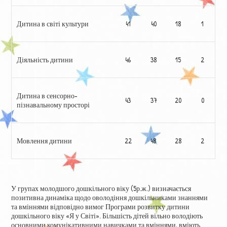
Дитина в світі культури
41
40
18
1
Діяльність дитини
46
38
15
2
Дитина в сенсорно-
43
37
20
0
пізнавальному просторі
Мовлення дитини
22
48
28
2
У групах молодшого дошкільного віку (5р.ж.) визначається
позитивна динаміка щодо оволодіння дошкільниками знаннями
та вміннями відповідно вимог Програми розвитку дитини
дошкільного віку «Я у Світі». Більшість дітей вільно володіють
основними комунікативними навичками та вміннями, вміють