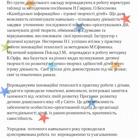
Всі групи дошкільного закладу впроваджують в роботу коректурні
таблиці за методичним посібником Н.Гавриш, О.Безсонова
«Калейдоскоп інформаційно – ігрової творчості дітей». Що дало
можливість оптимізувати навчально – пізнавальну діяльність
завдяки уточненню послідовності пошуково-орієнтувальних дій,
заохочувати дітей творити, обмінюватися думками та
міркуваннями, висловлювати свої пропозиції. Інструктор з
фізичної культури Нестеренко Н.І. успішно втілює у практику
роботи інноваційні технології за методикою М.Єфіменка.
Музичний керівник Поклад І.М., впроваджує в роботу методику
К.Орфа, яка базується на різних видах музикування дитячої
творчості по розвитку музично-творчих здібностей дітей через
ігрову діяльність. Свої успіхи діти демонстрували під час розваг,
свят та тематичних ранках.
Впроваджуючи інноваційні технології в практику роботи з дітьми,
педагоги проводили тематичні, комплексні, інтегровані заняття в
залежності від освітніх ліній розвитку Програми розвитку
дитини дошкільного віку «Я у Світі». Це дало можливість
забезпечити особистісно-орієнтований підхід до організації
життєдіяльності дітей, їх ранню розвиненість, креативність,
самостійність.
Упродовж поточного навчального року проводилася
цілеспрямована робота по впровадженню та узагальненню