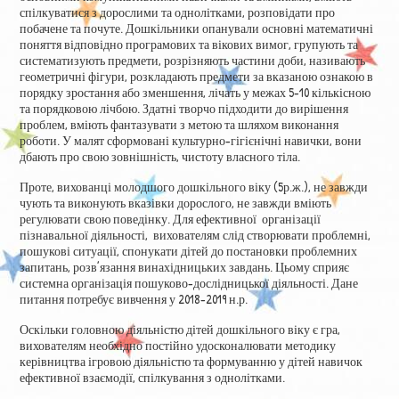
спілкуватися з дорослими та однолітками, розповідати про
побачене та почуте. Дошкільники опанували основні математичні
поняття відповідно програмових та вікових вимог, групують та
систематизують предмети, розрізняють частини доби, називають
геометричні фігури, розкладають предмети за вказаною ознакою в
порядку зростання або зменшення, лічать у межах 5-10 кількісною
та порядковою лічбою. Здатні творчо підходити до вирішення
проблем, вміють фантазувати з метою та шляхом виконання
роботи. У малят сформовані культурно-гігієнічні навички, вони
дбають про свою зовнішність, чистоту власного тіла.
Проте, вихованці молодшого дошкільного віку (5р.ж.), не завжди
чують та виконують вказівки дорослого, не завжди вміють
регулювати свою поведінку. Для ефективної організації
пізнавальної діяльності, вихователям слід створювати проблемні,
пошукові ситуації, спонукати дітей до постановки проблемних
запитань, розв’язання винахідницьких завдань. Цьому сприяє
системна організація пошуково-дослідницької діяльності. Дане
питання потребує вивчення у 2018-2019 н.р.
Оскільки головною діяльністю дітей дошкільного віку є гра,
вихователям необхідно постійно удосконалювати методику
керівництва ігровою діяльністю та формуванню у дітей навичок
ефективної взаємодії, спілкування з однолітками.