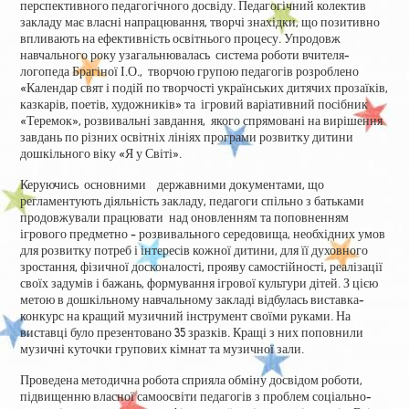
перспективного педагогічного досвіду. Педагогічний колектив
закладу має власні напрацювання, творчі знахідки, що позитивно
впливають на ефективність освітнього процесу. Упродовж
навчального року узагальнювалась система роботи вчителя-
логопеда Брагіної І.О., творчою групою педагогів розроблено
«Календар свят і подій по творчості українських дитячих прозаїків,
казкарів, поетів, художників» та ігровий варіативний посібник
«Теремок», розвивальні завдання, якого спрямовані на вирішення
завдань по різних освітніх лініях програми розвитку дитини
дошкільного віку «Я у Світі».
Керуючись основними державними документами, що
регламентують діяльність закладу, педагоги спільно з батьками
продовжували працювати над оновленням та поповненням
ігрового предметно – розвивального середовища, необхідних умов
для розвитку потреб і інтересів кожної дитини, для її духовного
зростання, фізичної досконалості, прояву самостійності, реалізації
своїх задумів і бажань, формування ігрової культури дітей. З цією
метою в дошкільному навчальному закладі відбулась виставка-
конкурс на кращий музичний інструмент своїми руками. На
виставці було презентовано 35 зразків. Кращі з них поповнили
музичні куточки групових кімнат та музичної зали.
Проведена методична робота сприяла обміну досвідом роботи,
підвищенню власної самоосвіти педагогів з проблем соціально-