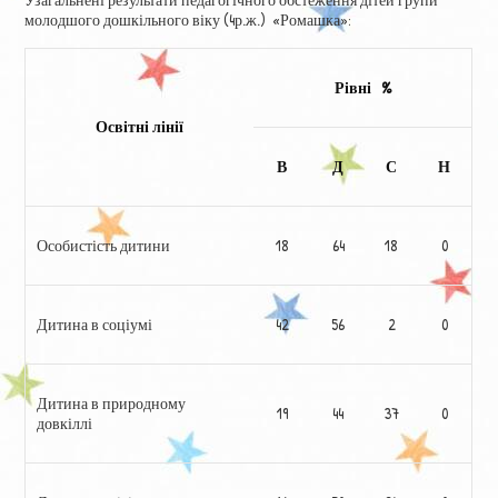
молодшого дошкільного віку (4р.ж.) «Ромашка»:
Рівні %
Освітні лінії
В
Д
С
Н
Особистість дитини
18
64
18
0
Дитина в соціумі
42
56
2
0
Дитина в природному
19
44
37
0
довкіллі