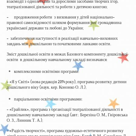
взаємодії з однолітками та дорослими засобами творчих ігор,
театралізованої діяльності та роботи з дитячою книгою;
– продовження роботи з виховання у дітей національно-
правової самосвідомості шляхом формування рис громадянина
української держави та любові до України;
– забезпечення наступності в реалізації навчально-виховних
завдань між дошкільною та початковими ланками освіти.
Зміст дошкільної освіти в межах Базового компоненту дошкільної
освіти в дошкільному навчальному закладі визначався:
комплексними освітніми програми:
– «Я у Світі» (нова редакція 2014 року), програма розвитку дитини
дошкільного віку (наук. кер. Кононко О. Л.);
парціальними освітніми програмами:
– «Грайлик», програма з організації театралізованої діяльності в
дошкільному навчальному закладі (авт.: Березіна О. М., Гніровська
О. З., Линник Т. А.);
– «Радість творчості», програма художньо-естетичного розвитку
дітей раннього та дошкільного віку (авт.: Борщ Р. М., Самойлик Д.