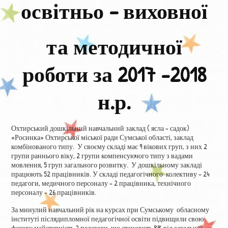
освітньо – виховної
освіти
та методичної
роботи за 2017 -2018
н.р.
Охтирський дошкільний навчальний заклад ( ясла – садок)
«Росинка» Охтирської міської ради Сумської області, заклад
комбінованого типу. У своєму складі має 9 вікових груп, з них 2
групи раннього віку, 2 групи компенсуючого типу з вадами
мовлення, 5 груп загального розвитку. У дошкільному закладі
працюють 52 працівників. У складі педагогічного колективу – 24
педагоги, медичного персоналу – 2 працівника, технічного
персоналу – 26 працівників.
За минулий навчальний рік на курсах при Сумському обласному
інституті післядипломної педагогічної освіти підвищили свою
фахову майстерність 2 педагоги, що становить 8% від загальної