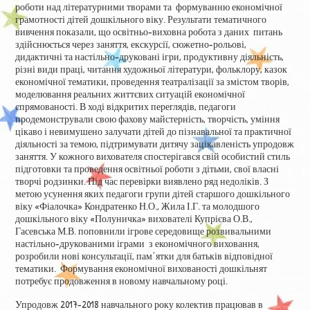
роботи над літературними творами та формуванню економічної
грамотності дітей дошкільного віку. Результати тематичного
вивчення показали, що освітньо-виховна робота з даних питань
здійснюється через заняття, екскурсії, сюжетно-рольові,
дидактичні та настільно-друковані ігри, продуктивну діяльність,
різні види праці, читання художньої літератури, фольклору, казок
економічної тематики, проведення театралізації за змістом творів,
моделювання реальних життєвих ситуацій економічної
спрямованості. В ході відкритих переглядів, педагоги
продемонстрували свою фахову майстерність, творчість, уміння
цікаво і невимушено залучати дітей до пізнавальної та практичної
діяльності за темою, підтримувати дитячу зацікавленість упродовж
заняття. У кожного вихователя спостерігався свій особистий стиль
підготовки та проведення освітньої роботи з дітьми, свої власні
творчі родзинки. Під час перевірки виявлено ряд недоліків. З
метою усунення яких педагоги групи дітей старшого дошкільного
віку «Фіалочка» Кондратенко Н.О., Жила І.Г. та молодшого
дошкільного віку «Полуничка» вихователі Купрієва О.В.,
Гасевська М.В. поповнили ігрове середовище розвивальними
настільно-друкованими іграми з економічного виховання,
розробили нові консультації, пам᾿ятки для батьків відповідної
тематики. Формування економічної вихованості дошкільнят
потребує продовження в новому навчальному році.
Упродовж 2017-2018 навчального року колектив працював в