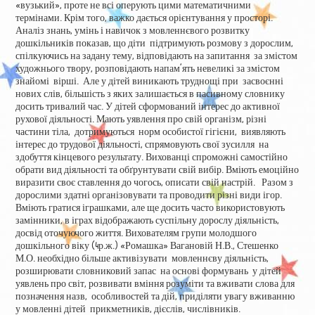
«вузький», проте не всі оперують цими математичними
термінами. Крім того, важко дається орієнтування у просторі.
Аналіз знань, умінь і навичок з мовленнєвого розвитку
дошкільників показав, що діти підтримують розмову з дорослим,
спілкуючись на задану тему, відповідають на запитання за змістом
художнього твору, розповідають напам’ять невеликі за змістом
знайомі вірші. Але у дітей виникають труднощі при засвоєнні
нових слів, більшість з яких залишається в пасивному словнику
досить тривалий час. У дітей сформований інтерес до активної
рухової діяльності. Мають уявлення про свій організм, різні
частини тіла, дотримуються норм особистої гігієни, виявляють
інтерес до трудової діяльності, спрямовують свої зусилля на
здобуття кінцевого результату. Вихованці спроможні самостійно
обрати вид діяльності та обґрунтувати свій вибір. Вміють емоційно
виразити своє ставлення до чогось, описати свій настрій. Разом з
дорослими здатні організовувати та проводити різні види ігор.
Вміють гратися іграшками, але ще досить часто використовують
замінники, в іграх відображають суспільну дорослу діяльність,
досвід оточуючого життя. Вихователям групи молодшого
дошкільного віку (4р.ж.) «Ромашка» Вагановій Н.В., Стешенко
М.О. необхідно більше активізувати мовленнєву діяльність,
розширювати словниковий запас на основі формувань у дітей
уявлень про світ, розвивати вміння розуміти та вживати слова для
позначення назв, особливостей та дій, приділяти увагу вживанню
у мовленні дітей прикметників, дієслів, числівників.