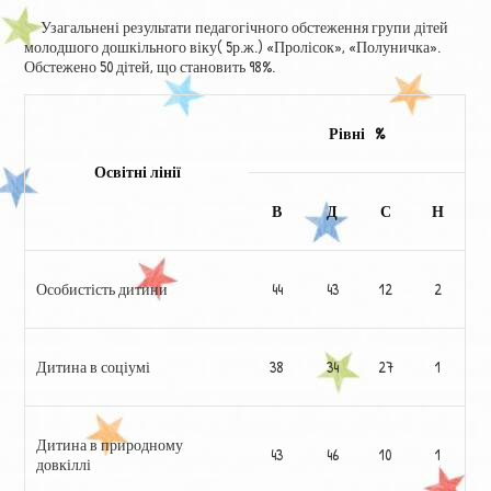
Узагальнені результати педагогічного обстеження групи дітей
молодшого дошкільного віку( 5р.ж.) «Пролісок», «Полуничка».
Обстежено 50 дітей, що становить 98%.
Рівні %
Освітні лінії
В
Д
С
Н
Особистість дитини
44
43
12
2
Дитина в соціумі
38
34
27
1
Дитина в природному
43
46
10
1
довкіллі