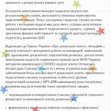
діяльності з дітьми різних вікових груп.
Результати анкетування молодих педагогів свідчать про
результативність занять, актуальність тематики переглянутих
практичних заходів. Чітка, послідовна і водночас гнучка система
роботи з молодими педагогами дала змогу успішно розв’язувати
завдання підвищення якості педагогічного процесу, сприяла
зростанню фахової майстерності та успішній адаптації молодих
педагогів у колективі ДНЗ.
Відповідно до Закону України «Про дошкільну освіту», виходячи з
аналізу освітньої і методичної роботи за попередній навчальний
рік, враховуючи досягнення і перспективи розвитку, діагностичне
анкетування педагогів, нормативно-правові акти МОН України,
методичні рекомендації СОІППО, відділу освіти Охтирської
міської ради Сумської області та з метою усунення недоліків і
забезпечення більш високої якості дошкільної освіти, ефективного
педагогічного впливу на розвиток особистості дитини,
педагогічний колектив у 2017-2018 навчальному році поглиблено
працював над розв’язанням таких пріоритетних завдань:
– впровадження та використання сучасних технологій соціально-
фінансової та економічної освіти дошкільників;
– формування у вихованців навичок спілкування і ефективної