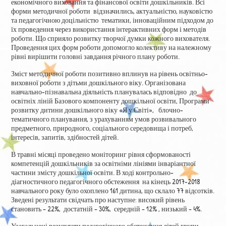
економічного виховання та фінансової освіти дошкільників. Всі
форми методичної роботи відзначились, актуальністю, науковістю
та педагогічною доцільністю тематики, інноваційним підходом до
їх проведення через використання інтерактивних форм і методів
роботи. Що сприяло розвитку творчої думки кожного вихователя.
Проведення цих форм роботи допомогло колективу на належному
рівні вирішити головні завдання річного плану роботи.
Зміст методичної роботи позитивно вплинув на рівень освітньо-
виховної роботи з дітьми дошкільного віку. Організована
навчально-пізнавальна діяльність планувалась відповідно до
освітніх ліній Базового компоненту дошкільної освіти, Програми
розвитку дитини дошкільного віку «Я у Світі», блочно-
тематичного планування, з урахуванням умов розвивального
предметного, природного, соціального середовища і потреб,
інтересів, запитів, здібностей дітей.
В травні місяці проведено моніторинг рівня сформованості
компетенцій дошкільників за освітніми лініями інваріантної
частини змісту дошкільної освіти. В ході контрольно-
діагностичного педагогічного обстеження на кінець 2017-2018
навчального року було охоплено 161 дитина, що склало 77 відсотків.
Зведені результати свідчать про наступне: високий рівень
становить – 22%, достатній – 30%, середній – 12% , низький – 4%.
Узагальнені результати педагогічного обстеження дітей групи