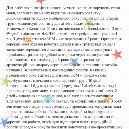
Для забезпечення ефективності усунення різних порушень усної
мови, запобігання різних відхилень мовного розвитку
дошкільників упродовж навчального року працювали дві старші
групи компенсуючого типу для дітей з вадами мовлення
«Сонечко», «Калинка». У них виховувалися 24 дошкільника. З них
17 дітей з діагнозом ФФНМ – терміном перебування в групі на 1
рік, 7 дітей з діагнозом ЗНМ – час перебування 2 роки. Організація
корекційно-виховної роботи з дітьми в цих групах відповідала
завданням корекційного навчання та виховання. Значна увага
приділялась розвитку дрібної моторики через застосування
різноманітного матеріалу для ігрових вправ, розвитку
артикуляційного апарату через використання технічних засобів
навчання. За результатами логопедичної роботи на кінець
навчального року 6 дітей з діагнозом ЗНМ – продовжують
перебування та навчання в логопедичній групі, 18 дітей –
випускаються і йдуть до школи. Серед них 16 дітей мають чітку і
правильну звуковимову та сформований фонематичний слух, 2
дітей – виведено з покращенням, в зв’язку з несистематичним
відвідуванням дошкільного закладу та корекційних занять. З боку
вчителів-логопедів, вихователів груп проводилась консультативна
і просвітницька робота з батьками цих дітей та індивідуальна
робота з дітьми. Отже, з метою подальшого покращення якості
корекційної роботи, необхідно підвищити якість корекційної
роботи упродовж року та посилити консультативно-просвітницьку