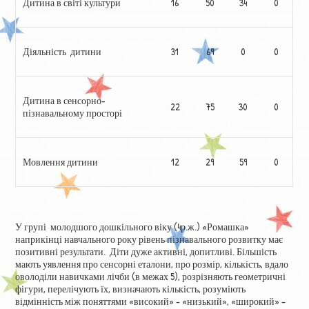
Дитина в світі культури
16
50
34
0
Діяльність дитини
31
69
0
0
Дитина в сенсорно-
22
75
30
0
пізнавальному просторі
Мовлення дитини
12
29
59
0
У групі молодшого дошкільного віку (4р.ж.) «Ромашка»
наприкінці навчального року рівень пізнавального розвитку має
позитивні результати. Діти дуже активні, допитливі. Більшість
мають уявлення про сенсорні еталони, про розмір, кількість, вдало
оволоділи навичками лічби (в межах 5), розрізняють геометричні
фігури, перелічують їх, визначають кількість, розуміють
відмінність між поняттями «високий» – «низький», «широкий» –