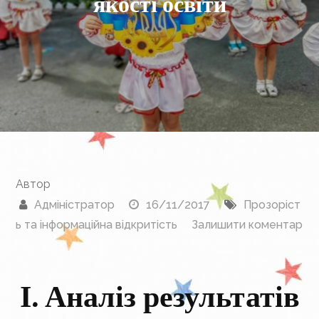
якості освіти
Автор
Адміністратор
16/11/2017
Прозоріст
ь та інформаційна відкритість
Залишити коментар
до
Результати
І. Аналіз результатів
моніторингу
якості