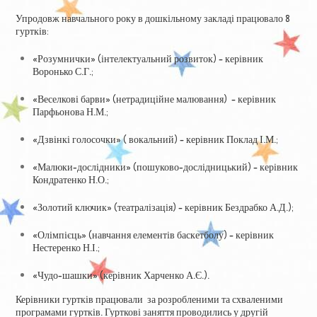
Упродовж навчального року в дошкільному закладі працювало 8
гуртків:
«Розумнички» (інтелектуальний розвиток) – керівник
Воронько С.Г.;
«Веселкові барви» (нетрадиційне малювання) – керівник
Парфьонова Н.М.;
«Дзвінкі голосочки» ( вокальний) – керівник Поклад І.М.;
«Малюки-дослідники» (пошуково-дослідницький) – керівник
Кондратенко Н.О.;
«Золотий ключик» (театралізація) – керівник Бездрабко А.Д.);
«Олімпієць» (навчання елементів баскетболу) – керівник
Нестеренко Н.І.;
«Чудо-шашки» (керівник Харченко А.Є.).
Керівники гуртків працювали за розробленими та схваленими
програмами гуртків. Гурткові заняття проводились у другій