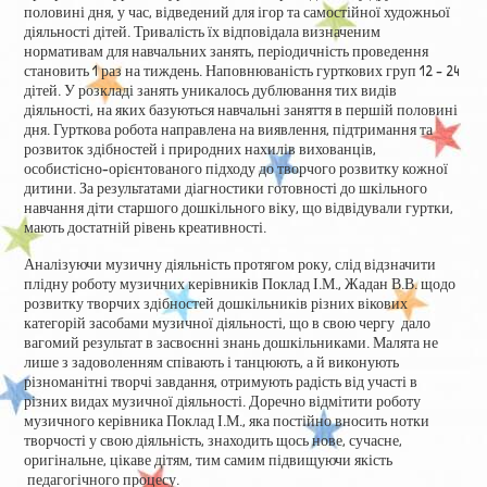
половині дня, у час, відведений для ігор та самостійної художньої
діяльності дітей. Тривалість їх відповідала визначеним
нормативам для навчальних занять, періодичність проведення
становить 1 раз на тиждень. Наповнюваність гурткових груп 12 – 24
дітей. У розкладі занять уникалось дублювання тих видів
діяльності, на яких базуються навчальні заняття в першій половині
дня. Гурткова робота направлена на виявлення, підтримання та
розвиток здібностей і природних нахилів вихованців,
особистісно-орієнтованого підходу до творчого розвитку кожної
дитини. За результатами діагностики готовності до шкільного
навчання діти старшого дошкільного віку, що відвідували гуртки,
мають достатній рівень креативності.
Аналізуючи музичну діяльність протягом року, слід відзначити
плідну роботу музичних керівників Поклад І.М., Жадан В.В. щодо
розвитку творчих здібностей дошкільників різних вікових
категорій засобами музичної діяльності, що в свою чергу дало
вагомий результат в засвоєнні знань дошкільниками. Малята не
лише з задоволенням співають і танцюють, а й виконують
різноманітні творчі завдання, отримують радість від участі в
різних видах музичної діяльності. Доречно відмітити роботу
музичного керівника Поклад І.М., яка постійно вносить нотки
творчості у свою діяльність, знаходить щось нове, сучасне,
оригінальне, цікаве дітям, тим самим підвищуючи якість
педагогічного процесу.