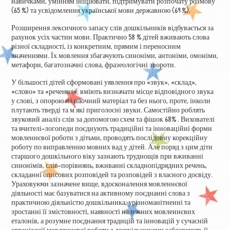
навичками, умінням ініціювати, підтримувати розпочату розмову
(65 %) та усвідомлення української мови державною (69 %).
Розширення лексичного запасу слів дошкільників відбувається за
рахунок усіх частин мови. Практично 58 % дітей вживають слова
різної складності, із конкретним, прямим і переносним
значеннями. Їх мовлення збагачують синоніми, антоніми, омоніми,
метафори, багатозначні слова, фразеологічні звороти.
У більшості дітей сформовані уявлення про «звук», «склад»,
«слово» та «речення»; вміють визначати місце відповідного звука
у слові, з опорою на наочний матеріал та без нього, проте, інколи
плутають тверді та м’які приголосні звуки. Самостійно роблять
звуковий аналіз слів за допомогою схем та фішок 68% . Вихователі
та вчителі-логопеди поєднують традиційні та інноваційні форми
мовленнєвої роботи з дітьми, проводять послідовну корекційну
роботу по виправленню мовних вад у дітей. Але поряд з цим діти
старшого дошкільного віку зазнають труднощів при вживанні
синонімів, слів-порівнянь, вживанні складнопідрядних речень,
складанні описових розповідей та розповідей з власного досвіду.
Ураховуючи зазначене вище, вдосконалення мовленнєвої
діяльності має базуватися на активному поєднанні слова з
практичною діяльністю дошкільника, урізноманітненні та
зростанні її змістовності, наявності належних мовленнєвих
еталонів, а розумне поєднання традицій та інновацій у сучасній
організації мовленнєвої роботи з дошкільниками забезпечить її