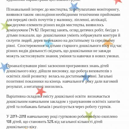
Пізнавальний інтерес до мистецтва, за результатами моніторингу,
виявився таким: оволодіння необхідними технічними прийомами
для передачі своїх почуттів у малюнку, ліпленні, аплікації,
поєднуючи елементи різних видів мистецтва, виявилось
домінуючим (74 %). Перегляд занять, огляд дитячих робіт, бесіди з
дітьми показали, що дошкільники уміють зображувати контури й
силуети людей, дерев переважно на достатньому та середньому
рівні. Спостереження за дітьми старшого дошкільного віку під час
різних видів діяльності свідчать, що дошкільники не завжди
можуть застосовувати знання, уміння та навички в нових умовах.
Проаналізувавши рівні засвоєння програмових знань дітей
дошкільного віку, дійшли висновку, що робота вихователів з
освітніх ліній розвитку велась на достатньому рівні. Загальні
позитивні показники на кінець навчального року дали вагомий
результат, а негативні знизились.
Варіативна складова змісту дошкільної освіти визначається
дошкільним навчальним закладом з урахуванням освітніх запитів
дітей та побажань батьків і реалізується через роботу гуртків.
У 2017-2018 навчальному році гуртковою роботою було охоплено
108 дітей, що становить 52% від загальної кількості дітей
дошкільного віку.