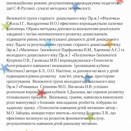
інноваційному режимі, результативно впроваджуючи педагогічні
ідеї С.Ф.Русової, сучасні методики та технології.
Вихователі групи старшого дошкільного віку (5р.ж.) «Фіалочка»
(Жила І.Г., Кондратенко Н.О.) ефективно впроваджували палички
Кюїзенера. Обрана методика допомогла вихователям реалізувати
завдання з логіко-математичного розвитку дошкільників,
підвищити рівень інтелектуальної діяльності дітей дошкільного
віку. Вдало та результативно групами старшого дошкільного віку
(6р.ж.) «Малинка» (вихователі Парфьонова Н.М., Харченко А.Є.) та
молодшого дошкільного віку (5р.ж.) «Полуничка» (вихователі
Купрієва О.В., Гасевська М.В.) впроваджувалася «Технологія
інтегрованого навчання і виховання» (розвиваючі кубики
Нікітіних) автори Б.Л., О.О. Нікітіни, за допомогою яких у дітей
підвищився рівень розвитку пам’яті, уваги, уяви, просторове
орієнтування. Вихователі групи молодшого дошкільного віку
(4р.ж.) «Ромашка» Стешенко М.О., Ваганова Н.В. успішно
розпочали впровадження кубиків З.Дьєнеша, які сприяли розвитку
пізнавальних процесів. Вихованці, граючи, навчилися виконувати
різні маніпуляції з блоками: викладання, розбиття, побудова по
заданому зразку. «Технологію навчання дітей читанню» автор –
М.О. Зайцева, використовує вчитель-логопед Бодрова Л.В., що
ефективно вплинуло на розвиток фонематичного слуху,
результативність навчання дітей ранньому читанню.