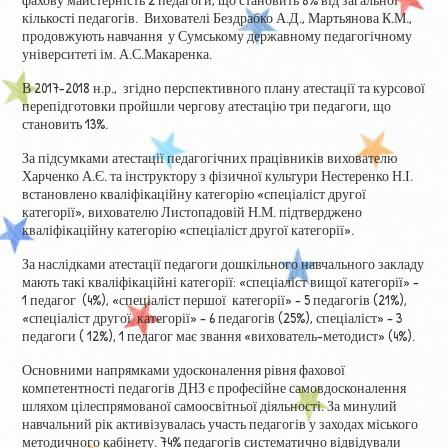
кількості педагогів. Вихователі Бездрабко А.Д., Мартьянова К.М.,
продовжують навчання у Сумському державному педагогічному
університеті ім. А.С.Макаренка.
В 2017-2018 н.р., згідно перспективного плану атестації та курсової
перепідготовки пройшли чергову атестацію три педагоги, що
становить 13%.
За підсумками атестації педагогічних працівників вихователю
Харченко А.Є. та інструктору з фізичної культури Нестеренко Н.І.
встановлено кваліфікаційну категорію «спеціаліст другої
категорії», вихователю Листопадовій Н.М. підтверджено
кваліфікаційну категорію «спеціаліст другої категорії».
За наслідками атестації педагоги дошкільного навчального закладу
мають такі кваліфікаційні категорії: «спеціаліст вищої категорії» –
1 педагог (4%), «спеціаліст першої категорії» – 5 педагогів (21%),
«спеціаліст другої категорії» – 6 педагогів (25%), спеціаліст» – 3
педагоги ( 12%), 1 педагог має звання «вихователь-методист» (4%).
Основними напрямками удосконалення рівня фахової
компетентності педагогів ДНЗ є професійне самовдосконалення
шляхом цілеспрямованої самоосвітньої діяльності. За минулий
навчальний рік активізувалась участь педагогів у заходах міського
методичного кабінету. 74% педагогів систематично відвідували