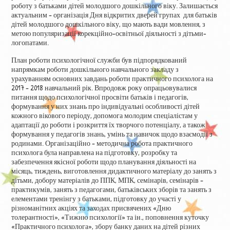
роботу з батьками дітей молодшого дошкільного віку. Залишається
актуальним – організація Дня відкритих дверей групах для батьків
дітей молодшого дошкільного віку, що мають вади мовлення, з
метою популяризації корекційно-освітньої діяльності з дітьми-
логопатами.
План роботи психологічної служби був підпорядкований
напрямкам роботи дошкільного навчального закладу з
урахуванням основних завдань роботи практичного психолога на
2017 – 2018 навчальний рік. Впродовж року опрацьовувалися
питання щодо психологічної просвіти батьків і педагогів,
формування у них знань про індивідуальні особливості дітей
кожного вікового періоду, допомога молодим спеціалістам у
адаптації до роботи і розкриття їх творчого потенціалу, а також
формування у педагогів знань, умінь та навичок щодо взаємодії з
родинами. Організаційно – методична робота практичного
психолога була направлена на підготовку, розробку та
забезпечення якісної роботи щодо планування діяльності на
місяць, тиждень, виготовлення дидактичного матеріалу до занять з
дітьми, добору матеріалів до ППК, МПК, семінарів, семінарів –
практикумів, занять з педагогами, батьківських зборів та занять з
елементами тренінгу з батьками, підготовку до участі у
різноманітних акціях та заходах присвячених «Дню
толерантності», «Тижню психології» та ін., поповнення куточку
«Практичного психолога», збору банку даних на дітей різних