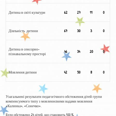
Дитина в світі культури
62
27
11
0
Діяльність дитини
67
30
3
0
Дитина в сенсорно-
46
34
20
0
пізнавальному просторі
Мовлення дитини
42
50
8
0
Узагальнені результати педагогічного обстеження дітей групи
компенсуючого типу з мовленнєвими вадами мовлення
«Калинка», «Сонечко».
Було обстежено 24 дітей, що становить 100 %.