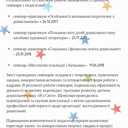
семінари з педагогами:
семінар-практикум «Особливості виховання патріотизму у
дошкільників»
–
26.10.2017
семінар-практикум «Пізнання світу дітей дошкільного віку
засобами художньої літератури» – 23.11.2017
семінар-практикум «Соціальна і фінансова освіта дошкільнят»
– 25.01.2018
семінар «Мистецтво взаємодії з батьками» – 19.04.2018
Зміст проведених семінарів складався з теоретичних, практичних
завдань, використання активних та інтерактивних форм роботи з
кадрами. В результаті роботи семінарів, підвищилась ефективність
діяльності колективу відповідно програми розвитку дитини
дошкільного віку «Я у Світі». Щомісяця проводились
індивідуальні та групові консультації з метою удосконалення
професійної майстерності щодо організації життєдіяльності
дошкільнят.
Підвищенню компетентності педагогів сприяли колективні
перегляди занять по використанню творчих завдань в процесі