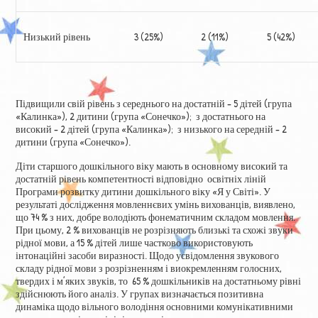
Низький рівень
3 (25%)
2 (11%)
5 (42%)
Підвищили свій рівень з середнього на достатній – 5 дітей (група
«Калинка»), 2 дитини (група «Сонечко»); з достатнього на
високий – 2 дітей (група «Калинка»); з низького на середній – 2
дитини (група «Сонечко»).
Діти старшого дошкільного віку мають в основному високий та
достатній рівень компетентності відповідно освітніх ліній
Програми розвитку дитини дошкільного віку «Я у Світі». У
результаті дослідження мовленнєвих умінь вихованців, виявлено,
що 74 % з них, добре володіють фонематичним складом мовлення.
При цьому, 2 % вихованців не розрізняють близькі та схожі звуки
рідної мови, а 15 % дітей лише частково використовують
інтонаційні засоби виразності. Щодо усвідомлення звукового
складу рідної мови з розрізненням і виокремленням голосних,
твердих і м’яких звуків, то 65 % дошкільників на достатньому рівні
здійснюють його аналіз. У групах визначається позитивна
динаміка щодо вільного володіння основними комунікативними