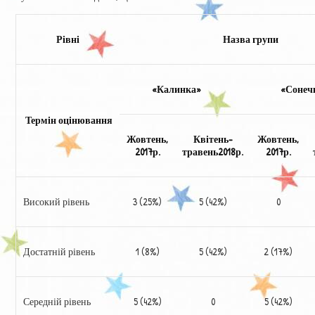
Рівні
Назва групи
«Калинка»
«Сонечк
Термін
оцінювання
Жовтень,
Квітень-
Жовтень,
2017р.
травень
2018р.
2017р.
Високий рівень
3 (25%)
5 (42%)
0
Достатній рівень
1 (8%)
5 (42%)
2 (17%)
Середній рівень
5 (42%)
0
5 (42%)