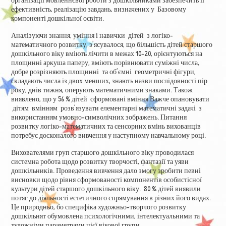
ефективність, реалізацію завдань, визначених у Базовому
компоненті дошкільної освіти.
Аналізуючи знання, уміння і навички дітей з логіко-
математичного розвитку, з’ясувалося, що більшість дітей старшого
дошкільного віку вміють лічити в межах 10-20, орієнтуються на
площинні аркуша паперу, вміють порівнювати суміжні числа,
добре розрізняють площинні та об’ємні геометричні фігури,
складають числа із двох менших, знають назви послідовності пір
року, днів тижня, оперують математичними знаками. Також
виявлено, що у 56 % дітей сформовані вміння Важче опановувати
дітям вмінням розв’язувати елементарні математичні задачі з
використанням умовно-символічних зображень. Питання
розвитку логіко-математичних та сенсорних вмінь вихованців
потребує досконалого вивчення у наступному навчальному році.
Вихователями груп старшого дошкільного віку проводилася
системна робота щодо розвитку творчості, фантазії та уяви
дошкільників. Проведення вивчення дало змогу зробити певні
висновки щодо рівня сформованості компонентів особистісної
культури дітей старшого дошкільного віку. 80 % дітей виявили
потяг до діяльності естетичного спрямування в різних його видах.
Це природньо, бо специфіка художньо-творчого розвитку
дошкільнят обумовлена психологічними, інтелектуальними та
художніми параметрами цієї вікової групи.