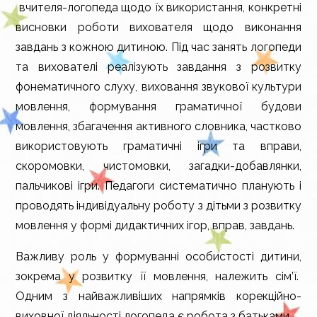
вчителя-логопеда щодо їх використання, конкретні
висновки роботи вихователя щодо виконання
завдань з кожною дитиною. Під час занять логопеди
та вихователі реалізують завдання з розвитку
фонематичного слуху, виховання звукової культури
мовлення, формування граматичної будови
мовлення, збагачення активного словника, частково
використовують граматичні ігри та вправи,
скоромовки, чистомовки, загадки-добавлянки,
пальчикові ігри. Педагоги систематично планують і
проводять індивідуальну роботу з дітьми з розвитку
мовлення у формі дидактичних ігор, вправ, завдань.
Важливу роль у формуванні особистості дитини,
зокрема у розвитку її мовлення, належить сім’ї.
Одним з найважливіших напрямків корекційно-
виховної діяльності логопеда є робота з батьками.