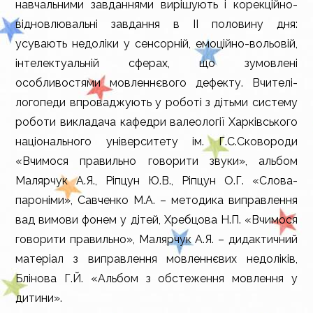
навчальними завданнями вирішують і корекційно-
відновлювальні завдання в ІІ половину дня:
усувають недоліки у сенсорній, емоційно-вольовій,
інтелектуальній сферах, що зумовлені
особливостями мовленнєвого дефекту. Вчителі-
логопеди впроваджують у роботі з дітьми систему
роботи викладача кафедри валеології Харківського
національного університету ім. Г.С.Сковороди
«Вчимося правильно говорити звуки», альбом
Малярчук А.Я., Ріпцун Ю.В., Ріпцун О.Г. «Слова-
пароніми», Савченко М.А. – методика виправлення
вад вимови фонем у дітей, Хребцова Н.П. «Вчимося
говорити правильно», Малярчук А.Я. – дидактичний
матеріал з виправлення мовленнєвих недоліків,
Блінова Г.Й. «Альбом з обстеження мовлення у
дитини».