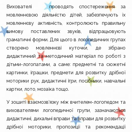
Вихователі проводять спостереження за
мовленнєвою діяльністю дітей, забезпечують їх
мовленнєву активність, контролюють правильну
вимову поставлених звуків, відпрацьовують
граматичні форми. Для цього в логопедичних групах
створено мовленнєві куточки, де зібрано
дидактичний та методичний матеріал по роботі з
дітьми-логопатами, а саме: предметні та сюжетні
картинки, іграшки, предмети для розвитку дрібної
моторики рук, дидактичні ігри, посібники, навчальні
картки, лото, мозаїка тощо.
У зошиті взаємозв’язку між вчителем-логопедом та
вихователями логопедичної групи, зазначаються
дидактичні, дихальні вправи та вправи для розвитку
дрібної моторики, пропозиції та рекомендації