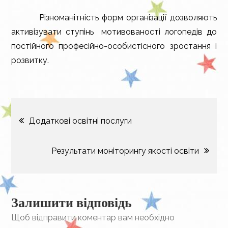
Різноманітність форм організації дозволяють
активізувати ступінь мотивованості логопедів до
постійного професійно-особистісного зростання і
розвитку.
Навігація
Додаткові освітні послуги
записів
Результати моніторингу якості освіти
Залишити відповідь
Щоб відправити коментар вам необхідно