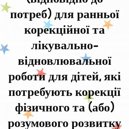
навчання
потреб) для ранньої
осіб
з
корекційної та
особливими
освітніми
лікувально-
потребами
відновлювальної
роботи для дітей, які
потребують корекції
фізичного та (або)
розумового розвитку