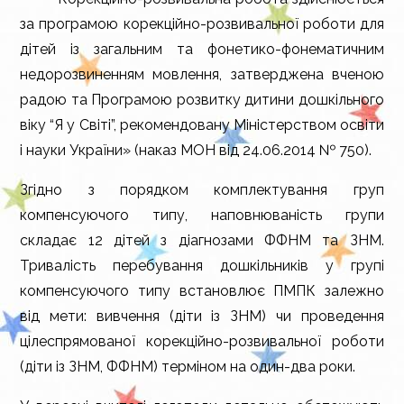
за програмою корекційно-розвивальної роботи для
дітей із загальним та фонетико-фонематичним
недорозвиненням мовлення, затверджена вченою
радою та Програмою розвитку дитини дошкільного
віку “Я у Світі”, рекомендовану Міністерством освіти
і науки України» (
наказ МОН від 24.06.2014 № 750
).
Згідно з порядком комплектування груп
компенсуючого типу, наповнюваність групи
складає 12 дітей з діагнозами ФФНМ та ЗНМ.
Тривалість перебування дошкільників у групі
компенсуючого типу встановлює ПМПК залежно
від мети: вивчення (діти із ЗНМ) чи проведення
цілеспрямованої корекційно-розвивальної роботи
(діти із ЗНМ, ФФНМ) терміном на один-два роки.