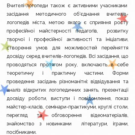
Вчителі-логопеди також є активними учасниками
засідання методичного об’єднання вчителів-
логопедів міста, метою якого є сприяння росту
професійної майстерності педагогів, розвитку
творчої і професійної активності та ініціативи,
створення умов для можливостей перейняття
досвіду серед вчителів-логопедів. Всі засідання, що
проводяться протягом року, включають в себе
теоретичну і практичну частини. Форми
проведення засідань різноманітні: відвідування та
аналіз відкритих логопедичних занять, презентації
досвіду роботи, виступи і повідомлення, показ
майстер-класів, семінари-практикуми, круглі столи,
перегляд та обговорення відеоматеріалів,
знайомство з новинками літератури, іграми,
посібниками.