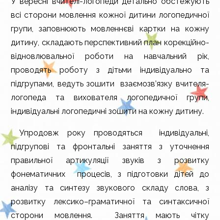
У вересні вчителі-логопеди детально обстежують
всі сторони
мовлення
кожної дитини логопедичної
групи, заповнюють мовлен­нєві картки на кожну
дитину, складають перспективний план корекційно-
відновлювальної роботи на навчаль­ний рік,
проводять роботу з дітьми індивідуально та
підгрупами, ведуть зошити взаємозв’язку вчителя-
логопеда та виховате­ля логопедичної групи,
індивідуальні логопедичні зо­шити на кожну дитину.
Упродовж року проводяться індивідуальні,
підгрупові та фронтальні заняття з уточнення
правильної артикуляції звуків з розвитку
фонематичних процесів, з підготовки дітей до
аналізу та синтезу звукового складу слова, з
розвитку лексико–граматичної та синтаксичної
сторони мовлення. Заняття мають чітку