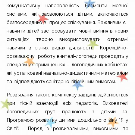
комунікативну направленість. Елементи мовної
системи, які засвоюються дітьми, включаються
безпосередньо в процес спілкування. Важливим є
навчити дітей застосовувати мовні вміння в нових
ситуаціях, творчо використовувати отримані
навички в різних видах діяльності. Корекційно-
розвиваючу роботу вчителі-логопеди проводять у
спеціальних приміщеннях – логопедичних кабінетах,
які устатковані навчально-дидактичним матеріалом
та відповідають санітарно-гігієнічним вимогам.
Розв’язання такого комплексу завдань здійснюється
при тісній взаємодії всіх педагогів. Вихователі
логопедичних груп працюють з дітьми за
Програмою розвитку дитини дошкільного віку “Я у
Світі”. Поряд з розвивальними, виховними та