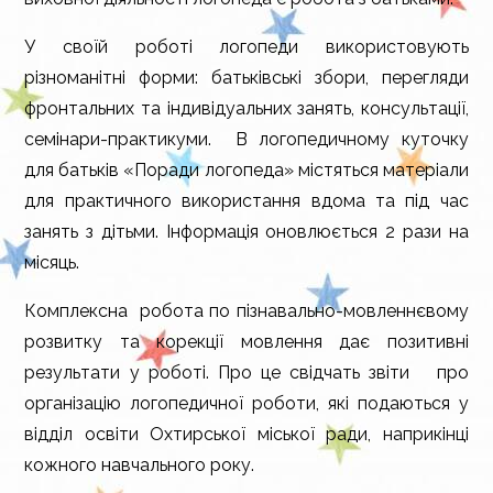
У своїй роботі логопеди використовують
різноманітні форми: батьківські збори, перегляди
фронтальних та індивідуальних занять, консультації,
семінари-практикуми. В логопедичному куточку
для батьків «Поради логопеда» містяться матеріали
для практичного використання вдома та під час
занять з дітьми. Інформація оновлюється 2 рази на
місяць.
Комплексна робота по пізнавально-мовленнєвому
розвитку та корекції мовлення дає позитивні
результати у роботі. Про це свідчать звіти про
організацію логопедичної роботи, які подаються у
відділ освіти Охтирської міської ради, наприкінці
кожного навчального року.