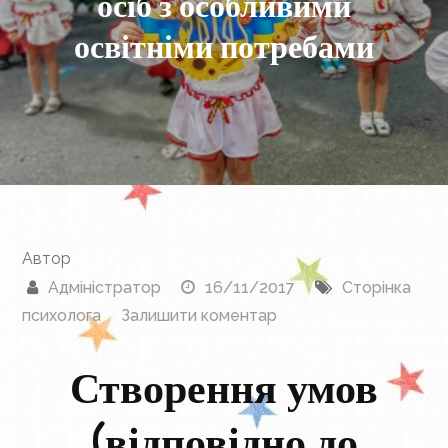
осіб з особливими
освітніми потребами
Автор
Адміністратор
16/11/2017
Сторінка
до
психолога
Залишити коментар
Умови
Створення умов
доступності
закладу
(відповідно до
для