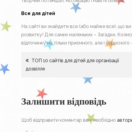
творчий потенціал, мотивацію і навіть більше!
Все для дітей
На сайті ви знайдете все (або майже все), що ви
розвитку! Для самих маленьких – Загадки, Колиск
відпочинку не тільки приємного, але і корисного 
Навігація
ТОП 10 сайтів для дітей для організації
дозвілля
записів
Залишити відповідь
Щоб відправити коментар вам необхідно
автор