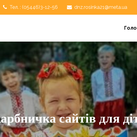
Тел. : (05446)3-12-56
dnz.rosinka21@meta.ua
Голо
арбничка сайтів для ді