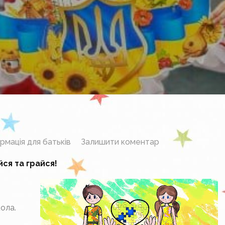
до
рмація для батьків
Залишити коментар
Скарбничка
йся та грайся!
сайтів
для
дітей
кола.