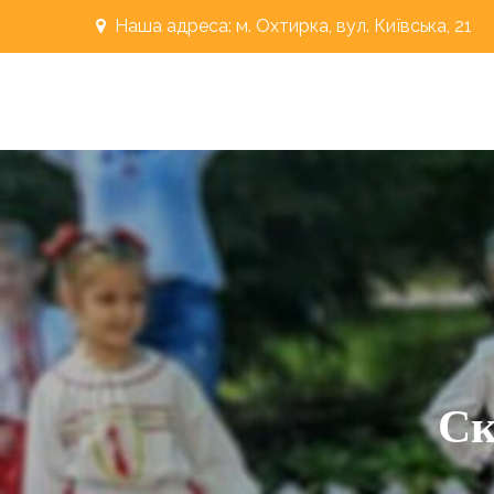
Перейти
Наша адреса: м. Охтирка, вул. Київська, 21
до
вмісту
"РОСИНКА"
Охтирський дошкільний навальний заклад
Ск