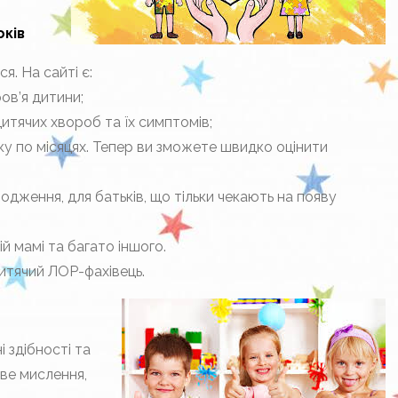
оків
. На сайті є:
ов’я дитини;
итячих хвороб та їх симптомів;
оку по місяцях. Тепер ви зможете швидко оцінити
одження, для батьків, що тільки чекають на появу
ій мамі та багато іншого.
дитячий ЛОР-фахівець.
 здібності та
ове мислення,