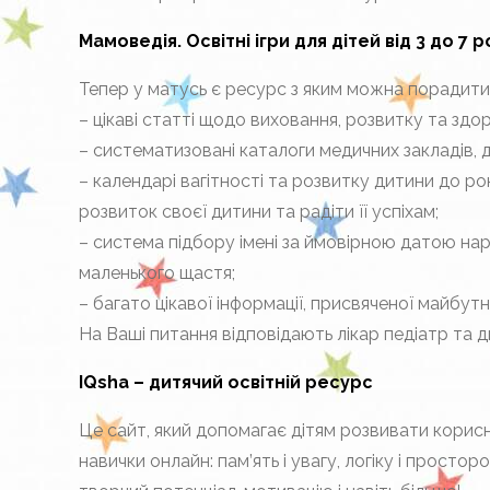
Мамоведія. Освітні ігри для дітей від 3 до 7 р
Тепер у матусь є ресурс з яким можна порадитися
– цікаві статті щодо виховання, розвитку та здор
– систематизовані каталоги медичних закладів, д
– календарі вагітності та розвитку дитини до р
розвиток своєї дитини та радіти її успіхам;
– система підбору імені за ймовірною датою нар
маленького щастя;
– багато цікавої інформації, присвяченої майбутн
На Ваші питання відповідають лікар педіатр та 
IQsha – дитячий освітній ресурс
Це сайт, який допомагає дітям розвивати корисні
навички онлайн: пам’ять і увагу, логіку і простор