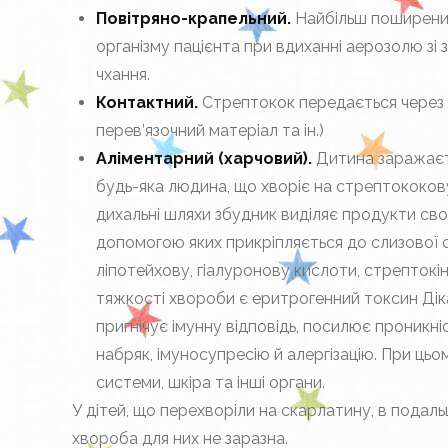
Повітряно-крапельний.
Найбільш поширений 
організму пацієнта при вдиханні аерозолю зі 
чхання.
Контактний.
Стрептокок передається через 
перев’язочний матеріал та ін.)
Аліментарний (харчовий).
Дитина заражаєт
будь-яка людина, що хворіє на стрептококову
дихальні шляхи збудник виділяє продукти своє
допомогою яких прикріпляється до слизової о
ліпотейхову, гіалуронову кислоти, стрептокі
тяжкості хвороби є еритрогенний токсин Діка,
пригнічує імунну відповідь, посилює проникні
набряк, імуносупресію й алергізацію. При ц
системи, шкіра та інші органи.
У дітей, що перехворіли на скарлатину, в подал
хвороба для них не заразна.