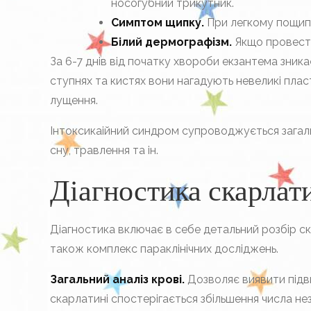
носогубний трикутник.
Симптом щипку.
При легкому пощипу
Білий дермографізм.
Якщо провести 
За 6-7 днів від початку хвороби екзантема зникає
ступнях та кистях вони нагадують невеликі пласт
лущення.
Інтоксикаійний синдром супроводжується загал
сну, травлення та ін.
Діагностика скарлат
Діагностика включає в себе детальний розбір ска
також комплекс параклінічних досліджень.
Загальний аналіз крові.
Дозволяє виявити підви
скарлатині спостерігається збільшення числа нез