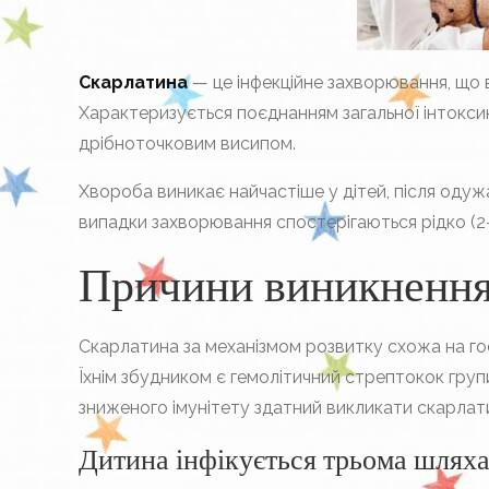
Скарлатина
— це інфекційне захворювання, що 
Характеризується поєднанням загальної інтоксик
дрібноточковим висипом.
Хвороба виникає найчастіше у дітей, після одуж
випадки захворювання спостерігаються рідко (2
Причини виникнення
Скарлатина за механізмом розвитку схожа на гос
Їхнім збудником є гемолітичний стрептокок групи
зниженого імунітету здатний викликати скарлат
Дитина інфікується трьома шлях