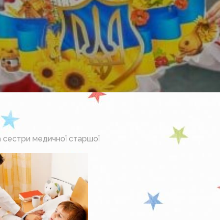
а сестри медичної старшої