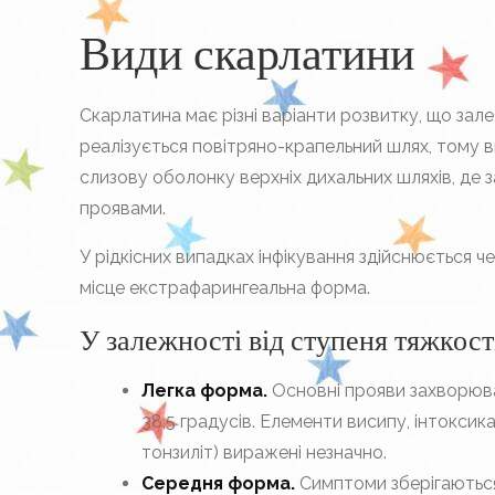
Види скарлатини
Скарлатина має різні варіанти розвитку, що зале
реалізується повітряно-крапельний шлях, тому 
слизову оболонку верхніх дихальних шляхів, де 
проявами.
У рідкісних випадках інфікування здійснюється ч
місце екстрафарингеальна форма.
У залежності від ступеня тяжкост
Легка форма.
Основні прояви захворюва
38,5 градусів. Елементи висипу, інтоксик
тонзиліт) виражені незначно.
Середня форма.
Симптоми зберігаються