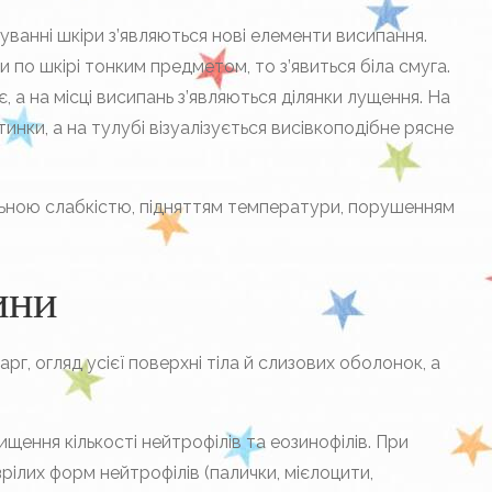
ванні шкіри з’являються нові елементи висипання.
по шкірі тонким предметом, то з’явиться біла смуга.
, а на місці висипань з’являються ділянки лущення. На
инки, а на тулубі візуалізується висівкоподібне рясне
ьною слабкістю, підняттям температури, порушенням
ини
рг, огляд усієї поверхні тіла й слизових оболонок, а
щення кількості нейтрофілів та еозинофілів. При
рілих форм нейтрофілів (палички, мієлоцити,