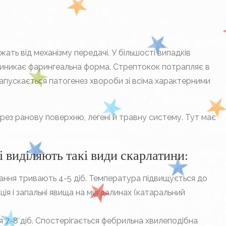
жать від механізму передачі. У більшості випадків
виникає фарингеальна форма. Стрептокок потрапляє в
запускається патогенез хвороби зі всіма характерними
ерез ранову поверхню, легені й травну систему. Тут має
і виділяють такі види скарлатини:
ння тривають 4-5 діб. Температура підвищується до
ація і запальні явища на мигдалинах (катаральний
 7-8 діб. Спостерігається фебрильна хвилеподібна