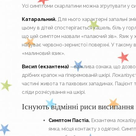
Усі симптоми скарлатини можна згрупувати у с
Катаральний.
Для нього характерні запальні зм
цьому в дітей спостерігається кашель, біль у гор
що цей симптом назвали «палаючий зів». Язик у
набуває червоно-зернистої поверхні. У такому ви
«малиновий язик».
Висип (екзантема)
– важлива ознака, що дозвол
дрібних крапок на гіперемованій шкірі. Локалізу
частині живота та пахвових западинах. Пацієнт
сліди розчісування на шкірі.
Існують відмінні риси висипання 
Симптом Пастіа.
Екзантема локалізу
ямка, місця контакту з одягом). Сим