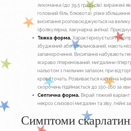
лихоманка (до 39,5 градусів), виражені яв
головний біль, блювота), різке збільшенн
висипання розповсюджуються на велику п
(фолікулярна, лакунарна ангіна). Приєднує
Тяжка форма.
Характеризується гіперпі
збуджений або загальмований, мають міс
запаморочення. Висипання набувають гемор
яскраво гіперемований, мигдалини гіперт
нальотом з гнильним запахом, при відтор
кровоточать. Розвивається картина інфе
скорочень підіймається до 150-160 за хви
Септична форма.
Вкрай тяжкий варіант 
некроз слизової мигдалин та зіву, гнійні з
Симптоми скарлатин