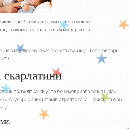
викликане ß-гемолітичним стрептококом.
ації, лихоманки, запаленням мигдалин та
ання в них формується пожиттєвий імунітет. Повторні
-4%).
 скарлатини
трий тонзиліт (ангіну) та бешихове запалення шкіри.
 А. Існує 46 різних штамів стрептокока, і кожен на фоні
ину.
ами: