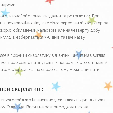
индроми.
іни слизової оболонки мигдалин та ротоглотки. При
лі, а почервоніння зіву має різко окреслений характер, за
 хворих обкладений нальотом, але на четверту добу
гляді він зберігається 7-8 днів та має назву
яє відрізнити скарлатину від ангіни. Висип має вигляд
ється переважно на внутрішніх поверхнях стегон, нижній
 також скаржиться на свербіж, тому можна виявити
при скарлатині:
ється особливо інтенсивно у складках шкіри (ліктьова
птом Філатова. Висип не розповсюджується на