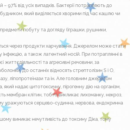
– 97% від усіх випадків. Бактерії потрапляють до
збудником, який виділяється хворими під час кашлю чи
предмети побуту та догляду (іграшки, рушники,
ься через продукти харчування. Джерелом може стати
 інфекцію, а також латентний носій. При потраплянні в
ї життєдіяльності та агресивні речовини, за
болонки. До останніх відносять стрептолізин S і O,
назу, ліпопротеїнази та ін. Але головним джерелом
 який надає цитотоксичну, пірогенну дію на організм,
сть мембран клітин, тобто викликає лихоманку, некроз,
ьому уражуються серцево-судинна, нервова, ендокринна
ьшому виникає нечутливість до токсину Діка, тому