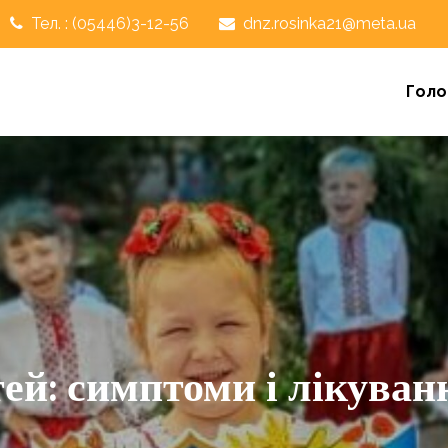
Тел. : (05446)3-12-56
dnz.rosinka21@meta.ua
Голо
тей: симптоми і лікуван