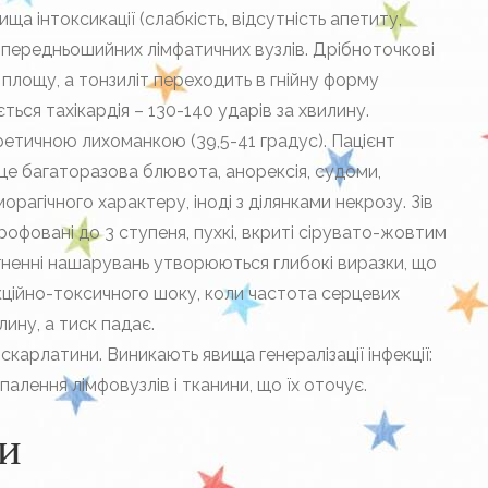
ища інтоксикації (слабкість, відсутність апетиту,
я передньошийних лімфатичних вузлів. Дрібноточкові
лощу, а тонзиліт переходить в гнійну форму
ться тахікардія – 130-140 ударів за хвилину.
ретичною лихоманкою (39,5-41 градус). Пацієнт
це багаторазова блювота, анорексія, судоми,
агічного характеру, іноді з ділянками некрозу. Зів
рофовані до 3 ступеня, пухкі, вкриті сірувато-жовтим
гненні нашарувань утворюються глибокі виразки, що
кційно-токсичного шоку, коли частота серцевих
лину, а тиск падає.
скарлатини. Виникають явища генералізації інфекції:
апалення лімфовузлів і тканини, що їх оточує.
и