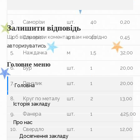
2.
Уголок
шт.
6
13,00
3.
Саморізи
шт.
40
0,20
Залишити відповідь
Щоб відправити коментар вам необхідно
4.
Саморізи
шт.
40
0,45
авторизуватись
.
5.
Наждачка
м
1,5
32,00
Головне меню
6.
Бур
шт.
1
20,00
7.
Пензлик
шт.
1
20,00
Головна
8.
Круг по металу
шт.
2
13,00
Історія закладу
9.
Фанера
шт.
1
425,00
Про нас
10.
Свердло
шт.
1
12,00
Досягнення закладу