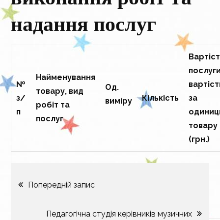
надання послуг
Вартіс
послуги
Найменування
№
вартіст
Од.
товару, вид
з/
Кількість
за
виміру
робіт та
п
одини
послуг
товару
(грн.)
Навігація
1.
Попередній запис
Саморізи
шт.
20
0,10
записів
Педагогічна студія керівників музичних