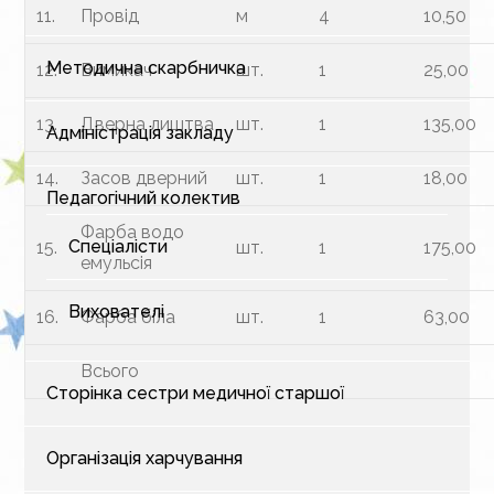
11.
Провід
м
4
10,50
Методична скарбничка
12.
Вимикач
шт.
1
25,00
13.
Дверна лиштва
шт.
1
135,00
Адміністрація закладу
14.
Засов дверний
шт.
1
18,00
Педагогічний колектив
Фарба водо
Спеціалісти
15.
шт.
1
175,00
емульсія
Вихователі
16.
Фарба біла
шт.
1
63,00
Всього
Сторінка сестри медичної старшої
Організація харчування