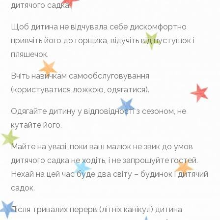
дитячого садка.
Щоб дитина не відчувала себе дискомфортно
привчіть його до горщика, відучіть від пустушок і
пляшечок.
Вчіть навичкам самообслуговування
(користуватися ложкою, одягатися).
Одягайте дитину у відповідності з сезоном, не
кутайте його.
Майте на увазі, поки ваш малюк не звик до умов
дитячого садка не ходіть, і не запрошуйте гостей.
Нехай на цей час буде два світу – будинок і дитячий
садок.
Після тривалих перерв (літніх канікул) дитина