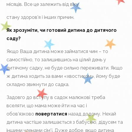
місяців. Все це залежить від віку,
стану здоров’я і інших причин.
Як зрозуміти, чи готовий дитина до дитячого
саду?
Якщо Ваша дитина може займатися чим – то
самостійно, то залишившись на цілий день у
дитячому садку, не буде сильно переживати. Якщо
ж дитина ходить за вами «хвостиком», йому буде
складно звикнути до садка.
Задовго до вступу в садок малюкові треба
вселяти, що мама може йти на час і
обов’язково
повертатися
назад додому. Нехай
дитина частіше залишається з бабусею, дідусем та
іншими членами сім’ї. Дуже добре, якщо дитина