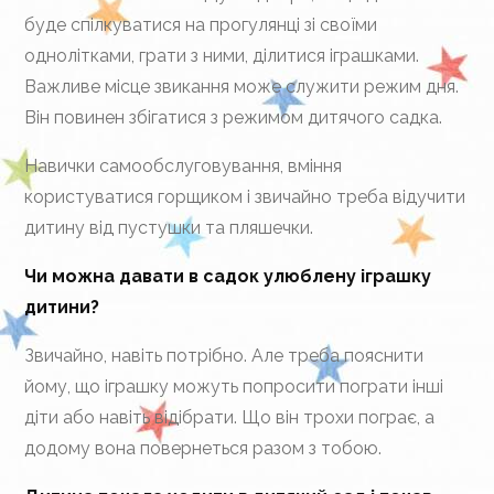
буде спілкуватися на прогулянці зі своїми
однолітками, грати з ними, ділитися іграшками.
Важливе місце звикання може служити режим дня.
Він повинен збігатися з режимом дитячого садка.
Навички самообслуговування, вміння
користуватися горщиком і звичайно треба відучити
дитину від пустушки та пляшечки.
Чи можна давати в садок улюблену іграшку
дитини?
Звичайно, навіть потрібно. Але треба пояснити
йому, що іграшку можуть попросити пограти інші
діти або навіть відібрати. Що він трохи пограє, а
додому вона повернеться разом з тобою.