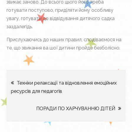
звикає заново. До всього цього його треба
готувати поступово, приділяти йому особливу
увагу, готувати до відвідування дитячого садка
заздалегідь.
Прислухаючись до наших правил, сподіваємося на
те, що звикання ва шої дитини пройде безболісно.
Навігація
Техніки релаксації та відновлення емоційних
ресурсів для педагогів
записів
ПОРАДИ ПО ХАРЧУВАННЮ ДІТЕЙ