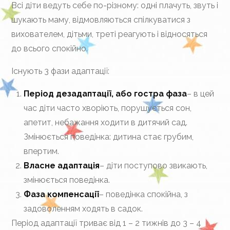
Всі діти ведуть себе по-різному: одні плачуть, звуть і
шукають маму, відмовляються спілкуватися з
вихователем, дітьми, треті реагують і відносяться
до всього спокійно.
Існують 3 фази адаптації:
Період дезадаптації, або гостра фаза
– в цей
час діти часто хворіють, порушується сон,
апетит, небажання ходити в дитячий сад.
Змінюється поведінка: дитина стає грубим,
впертим.
Власне адаптація
– діти поступово звикають,
змінюється поведінка.
Фаза компенсації
– поведінка спокійна, з
задоволенням ходять в садок.
Період адаптації триває від 1 – 2 тижнів до 3 – 4