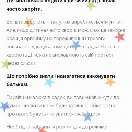
Дитина почала ходити в дитячий сад і почав
часто хворіти.
Всі діти хворіють – так у них виробляється імунітет.
Але, якщо дитина часто хворіє, можливо, це захисна
реакція організму на переживання і тривоги,
пов’язані з відвідуванням дитячого садка. Частіше
хворіють діти, які не висловлюють свій протест
через сльози.
Що потрібно знати і намагатися виконувати
батькам.
Привівши малюка в садок, ви повинні звикнути до
думки, що дитині там буде затишно і комфортно,
про нього будуть піклуватися і займатися.
Необхідно наблизити режим дня до режиму