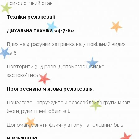
психологічний стан.
Техніки релаксації:
Дихальна техніка «4-7-8».
Вдих на 4 рахунки, затримка на 7, повільний видих
на 8.
Повторити 3–5 разів. Допомагає швидко
заспокоїтись.
Прогресивна м’язова релаксація.
Почергово напружуйте й розслабляйте групи м’язів
(ноги, руки, плечі, обличчя).
Допомагає зняти фізичну втому та головний біль.
Візуалізація.