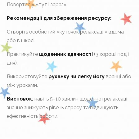
Повертає у «тут і зараз».
Рекомендації для збереження ресурсу:
Створіть особистий «куточок релаксації» вдома
або в школі.
Практикуйте
щоденник вдячності
(3 хороші події
дня).
Використовуйте
руханку чи легку йогу
вранці або
між уроками.
Висновок:
навіть 5–10 хвилин щоденної релаксації
значно знижують рівень стресу та підвищують
ефективність роботи.