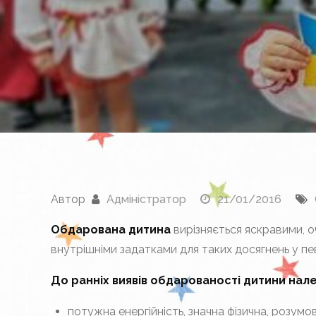
Автор
Адміністратор
21/01/2016
Обдарована дитина
вирізняється яскравими, 
внутрішніми задатками для таких досягнень у пев
До ранніх виявів обдарованості дитини нал
потужна енергійність, значна фізична, розумова