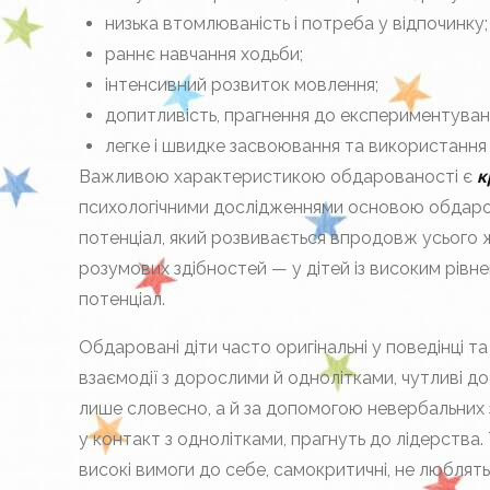
низька втомлюваність і потреба у відпочинку;
раннє навчання ходьби;
інтенсивний розвиток мовлення;
допитливість, прагнення до експериментуван
легке і швидке засвоювання та використання н
Важливою характеристикою обдарованості є
к
психологічними дослі­дженнями основою обдаро
потенціал, який розвивається впродовж усього ж
розумових здіб­ностей — у дітей із високим рівн
потенціал.
Обдаровані діти часто оригінальні у поведінці 
взаємодії з дорослими й однолітками, чутливі до
лише словесно, а й за допомогою невербальних за
у кон­такт з однолітками, прагнуть до лідерства.
високі вимоги до себе, самокри­тичні, не любля