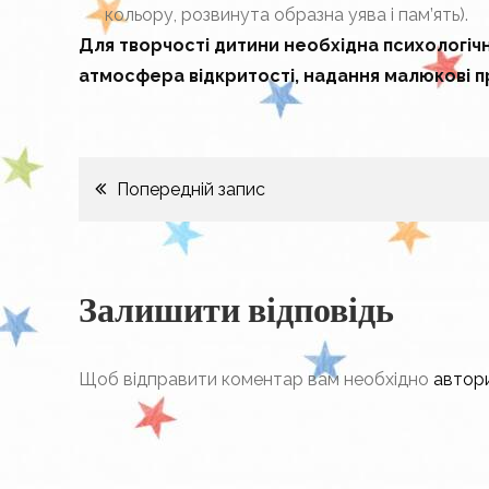
кольору, розвинута образна уява і пам’ять).
Для творчості дитини необхідна психологічна
атмосфера відкритості, надання малюкові пр
Навігація
Попередній запис
записів
Залишити відповідь
Щоб відправити коментар вам необхідно
автор