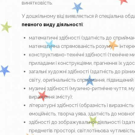
винятковість.
У дошкільному віці виявляється й спеціальна обд
певного виду діяль­ності
:
математичні здібності (здатність до сприйман
математична спрямо­ваність розуму — інтерес д
конструктивно-технічні здібності (технічне м
приладами і конструкціями, прагнення їх удо
загальні художні здібності (здатність до різн
світу, оригінальність сприймання, підвищений 
музичні здібності (музично-ритмічне чуття, м
вираження змісту);
літературні здібності (образність і виразніс
емоційність, творча уява, здатність до мовн
здібності до зображувальної діяльності (здат
предметів просторі, світлотіньова чутливість