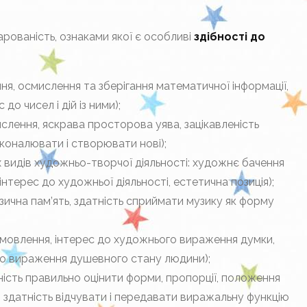
арованість, ознаками якої є особливі
здібності до
ня, осмислен­ня та зберігання математичної інформації,
о чисел і дій із ними);
ислення, яскра­ва просторова уява, зацікавленість
сконалювати і створювати нові);
их видів худож­ньо-творчої діяльності: художнє бачення
інтерес до художньої діяльності, есте­тична позиція);
узична пам’ять, здатність сприймати музику як форму
ть мовлення, ін­терес до художнього вираження думки,
ого вираження душевного стану людини);
ність пра­вильно оцінити форми, пропорції, положення
, здатність відчувати і переда­вати виражальну функцію