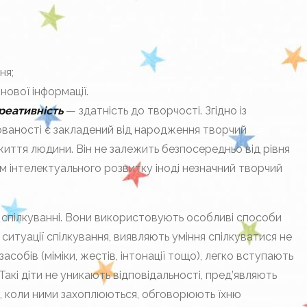
ня;
ової інфор­мації.
реативність
— здатність до творчості. Згідно із
ваності є закладений від народження творчий
иття людини. Він не залежить безпосередньо від рівня
ем інтелектуального розвитку іноді незначний творчий
та спілкуванні. Вони використовують особливі способи
 ситуації спілкування, виявляють уміння спілкуватися не
собів (міміки, жестів, інтонації тощо), легко вступають
 Такі діти не уникають відповідальності, пред’являють
ть, коли ними захоплюються, обговорюють їхню