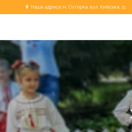
Перейти
Наша адреса: м. Охтирка, вул. Київська, 21
до
вмісту
"РОСИНКА"
Охтирський дошкільний навальний заклад