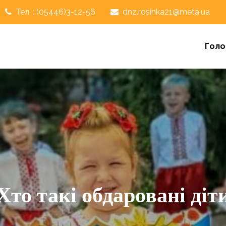
Тел. : (05446)3-12-56
dnz.rosinka21@meta.ua
Голо
Хто такі обдаровані діт