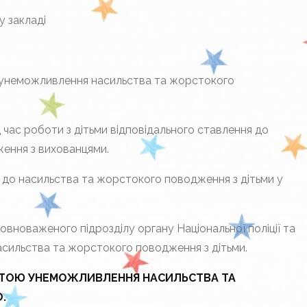
у закладі
а унеможливлення насильства та жорстокого
 час роботи з дітьми відповідального ставлення до
ення з вихованцями.
 до насильства та жорстокого поводження з дітьми у
вноваженого підрозділу органу Національної поліції та
асильства та жорстокого поводження з дітьми.
МЕТОЮ УНЕМОЖЛИВЛЕННЯ НАСИЛЬСТВА ТА
.