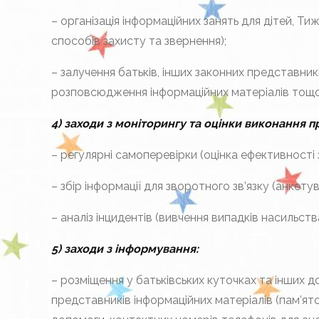
– організація інформаційних занять для дітей, Т
способів захисту та звернення);
– залучення батьків, інших законних представник
розповсюдження інформаційних матеріалів тощо
4) заходи з моніторингу та оцінки виконання п
– регулярні самоперевірки (оцінка ефективності 
– збір інформації для зворотного зв’язку (анкету
– аналіз інцидентів (вивчення випадків насильст
5) заходи з інформування:
– розміщення у батьківських куточках та інших до
представників інформаційних матеріалів (пам’ято