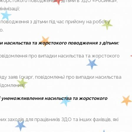
 жорстокого поводження з дітьми в ЗДО «Росинка»,
імізації;
 поводження з дітьми під час прийому на роботу
ю.
ки насильства та жорстокого поводження з дітьми:
 повідомлення про випадки насильства та жорстокого
ду заяв (скарг, повідомлень) про випадки насильства
ідомлення);
ті унеможливлення насильства та жорстокого
их заходів для працівників ЗДО та інших фахівців, які