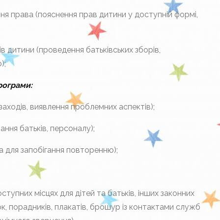
ижня права (пояснення прав дитини у доступній формі,
ів дитини (проведення батьківських зборів,
);
рограми:
заходів, виявлення проблемних аспектів);
вання батьків, персоналу);
ва для запобігання повторенню);
ступних місцях для дітей та батьків, інших законних
к, порадників, плакатів, брошур із контактами служб