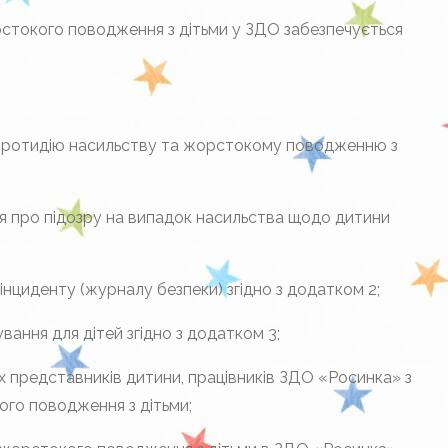
рстокого поводження з дітьми у ЗДО забезпечується
 протидію насильству та жорстокому поводженню з
 про підозру на випадок насильства щодо дитини
нциденту (журналу безпеки) згідно з додатком 2;
ання для дітей згідно з додатком 3;
их представників дитини, працівників ЗДО «Росинка» з
го поводження з дітьми;