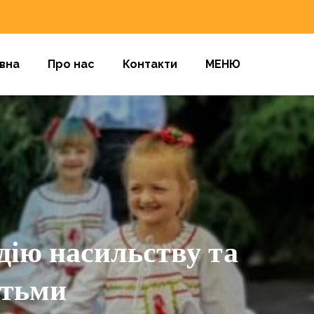
вна
Про нас
Контакти
МЕНЮ
ію насильству та
ітьми