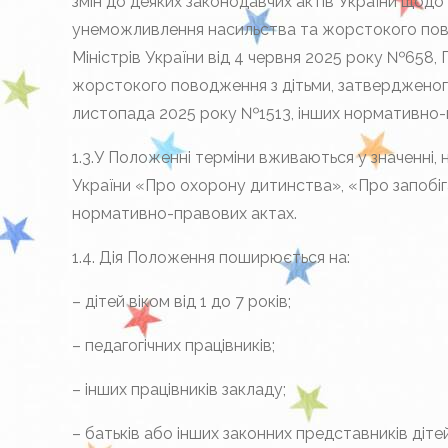
змін до деяких законодавчих актів України щодо
унеможливлення насильства та жорстокого пов
Міністрів України від 4 червня 2025 року №658,
жорстокого поводження з дітьми, затвердженого
листопада 2025 року №1513, інших нормативно-
1.3.У Положенні терміни вживаються у значенні,
України «Про охорону дитинства», «Про запобі
нормативно-правових актах.
1.4. Дія Положення поширюється на:
– дітей віком від 1 до 7 років;
– педагогічних працівників;
– інших працівників закладу;
– батьків або інших законних представників дітей