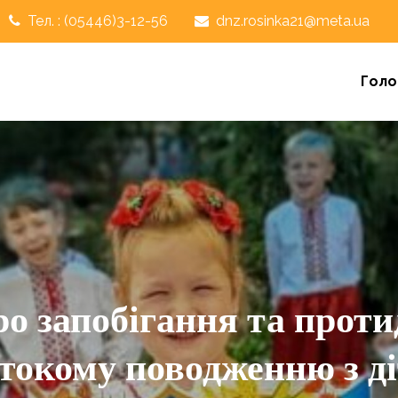
Тел. : (05446)3-12-56
dnz.rosinka21@meta.ua
Голо
апобігання та протид
токому поводженню з д