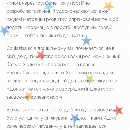
чином, через гру. Саме тому постійно
розробляються нові й удосконалюються вже
існуючі методики розвитку, спрямовані на те, щоб
подати інформацію в простій, доступній, ігровій
формі – тобто тієї, яка буде цікава.
Соціалізація в дошкільному віці починається ще в
сім’ї, де дитина засвоює соціальні ролі мами (жінки) і
батька (чоловіка) і проєктує її на власні
міжособистісні відносини. Хорошим прикладом
гендерної соціалізації дітей дошкільного віку є гра
«Доньки-матері», яка є своєрідним індикатором
засвоєних ролевих норм.
Всі батьки мріють про те, щоб їх підростаюче маля
було успішним у спілкуванні з однолітками. Адже
саме через спілкування у дітей закладається