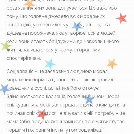
розв’язання яких вона долучається. Це важливо
тому, що головне джерело всіх моральних
негараздів, усіх відхилень у поведінці — це та
душевна порожнеча, яка утворюється в людей,
коли вони стають байдужими до навколишнього
життя, залишаються у ньому сторонніми
спостерігачами.
Соціалізація – це засвоєння людиною моралі,
моральних норм та цінностей, а також правил
поведінки в суспільстві, яке його оточує.
Здійснюється соціалізація, головним чином, через
спілкування, а оскільки перша людина, з ким дитина
починає спілкуватися і відчувати в ній потребу – це
мама (або людина, яка її замінює), то сім’я виступає
першим і головним інститутом соціалізації.