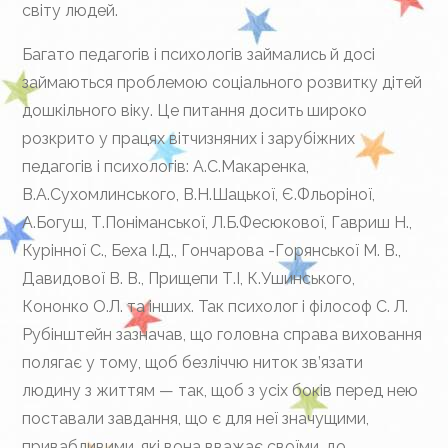
світу людей.
Багато педагогів і психологів займались й досі
займаються проблемою соціального розвитку дітей
дошкільного віку. Це питання досить широко
розкрито у працях вітчизняних і зарубіжних
педагогів і психологів: А.С.Макаренка,
В.А.Сухомлинського, В.Н.Шацької, Є.Фльоріної,
А.Богуш, Т.Поніманської, Л.Б.Фесюкової, Гавриш Н.,
Курінної С., Беха І.Д., Гончарова -Горянської М. В.,
Давидової В. В., Прищепи Т.І, К.Ушинського,
Кононко О.Л. та інших. Так психолог і філософ С. Л.
Рубінштейн зазначав, що головна справа виховання
полягає у тому, щоб безліччю ниток зв’язати
людину з життям — так, щоб з усіх боків перед нею
поставали завдання, що є для неї значущими,
привабливими, які вона вважає своїми, до