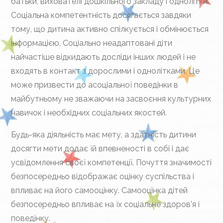
батьки, вихователі дошкільного закладу і однолітки.
Соціальна компетентність досягається завдяки
тому, що дитина активно спілкується і обмінюється
інформацією. Соціально неадаптовані діти
найчастіше відкидають досліди інших людей і не
входять в контакт з дорослими і однолітками. Це
може призвести до асоціальної поведінки в
майбутньому не зважаючи на засвоєння культурних
навичок і необхідних соціальних якостей.
Будь-яка діяльність має мету, а здатність дитини
досягти мети додає їй впевненості в собі і дає
усвідомлення своєї компетенції. Почуття значимості
безпосередньо відображає оцінку суспільства і
впливає на його самооцінку. Самооцінка дітей
безпосередньо впливає на їх соціальне здоров’я і
поведінку.