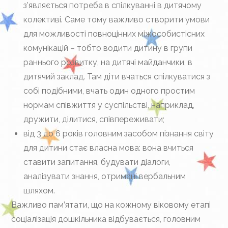
з’являється потреба в спілкуванні в дитячому
колективі. Саме тому важливо створити умови
для можливості повноцінних міжособистісних
комунікацій – тобто водити дитину в групи
раннього розвитку, на дитячі майданчики, в
дитячий заклад. Там діти вчаться спілкуватися з
собі подібними, вчать один одного простим
нормам співжиття у суспільстві, наприклад,
дружити, ділитися, співпереживати;
від 3 до 6 років головним засобом пізнання світу
для дитини стає власна мова: вона вчиться
ставити запитання, будувати діалоги,
аналізувати знання, отримані вербальним
шляхом.
Важливо пам’ятати, що на кожному віковому етапі
соціалізація дошкільника відбувається, головним