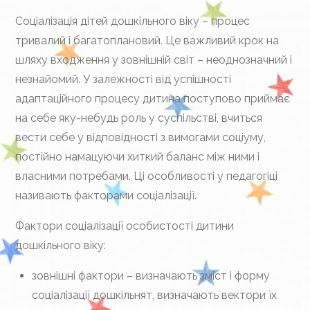
Соціалізація дітей дошкільного віку – процес
тривалий і багатоплановий. Це важливий крок на
шляху входження у зовнішній світ – неоднозначний і
незнайомий. У залежності від успішності
адаптаційного процесу дитина поступово приймає
на себе яку-небудь роль у суспільстві, вчиться
вести себе у відповідності з вимогами соціуму,
постійно намацуючи хиткий баланс між ними і
власними потребами. Ці особливості у педагогіці
називають факторами соціалізації.
Фактори соціалізації особистості дитини
дошкільного віку:
зовнішні фактори – визначають зміст і форму
соціалізації дошкільнят, визначають вектори їх