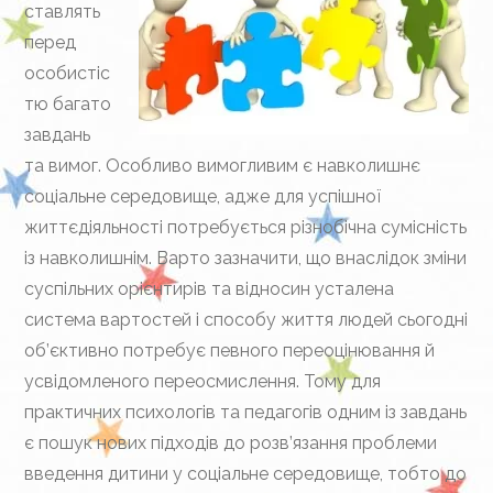
ставлять
перед
особистіс
тю багато
завдань
та вимог. Особливо вимогливим є навколишнє
соціальне середовище, адже для успішної
життєдіяльності потребується різнобічна сумісність
із навколишнім. Варто зазначити, що внаслідок зміни
суспільних орієнтирів та відносин усталена
система вартостей і способу життя людей сьогодні
об’єктивно потребує певного переоцінювання й
усвідомленого переосмислення. Тому для
практичних психологів та педагогів одним із завдань
є пошук нових підходів до розв’язання проблеми
введення дитини у соціальне середовище, тобто до