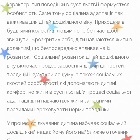
характер, тип поведінки в суспільстві і формується
особистість. Саме тому соціальна адаптація так
важлива для дітей дошкільного віку. Приходячи в
будь-який колектив, людям потрібен час, щоб
звикнути і «розкрити» себе, діти навчаються жити в
колективі, що безпосередньо впливає на їх
розвиток. Соціальний розвиток дітей дошкільного
віку включає процес засвоєння дітьми цінностей,
традицій і культури соціуму, а також соціальних
якостей особистості, які допомагають дитині
комфортно жити в суспільстві. У процесі соціальної
адаптації діти навчаються жити за певними
правилами і враховувати норми поведінки.
У процесі спілкування дитина набуває соціальний
досвід, який надає йому його найближче оточення: