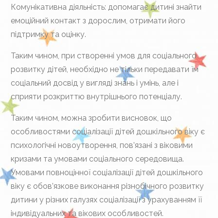
Комунікативна діяльність: допомагає дитині знайти
емоційний контакт з дорослим, отримати його
підтримку та оцінку.
Таким чином, при створенні умов для соціального
розвитку дітей, необхідно не тільки передавати їм
соціальний досвід у вигляді знань і умінь, але і
сприяти розкриттю внутрішнього потенціалу.
Таким чином, можна зробити висновок, що
особливостями соціалізації дітей дошкільного віку є
психологічні новоутворення, пов’язані з віковими
кризами та умовами соціального середовища.
Умовами повноцінної соціалізації дітей дошкільного
віку є обов’язкове виконання різнобічного розвитку
дитини у різних галузях соціалізації з урахуванням її
індивідуальних та вікових особливостей.