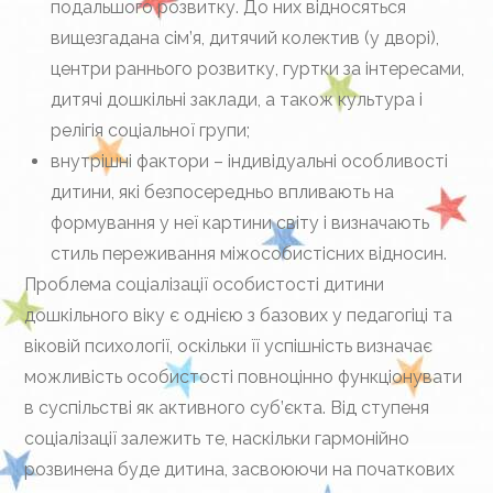
подальшого розвитку. До них відносяться
вищезгадана сім’я, дитячий колектив (у дворі),
центри раннього розвитку, гуртки за інтересами,
дитячі дошкільні заклади, а також культура і
релігія соціальної групи;
внутрішні фактори – індивідуальні особливості
дитини, які безпосередньо впливають на
формування у неї картини світу і визначають
стиль переживання міжособистісних відносин.
Проблема соціалізації особистості дитини
дошкільного віку є однією з базових у педагогіці та
віковій психології, оскільки її успішність визначає
можливість особистості повноцінно функціонувати
в суспільстві як активного суб’єкта. Від ступеня
соціалізації залежить те, наскільки гармонійно
розвинена буде дитина, засвоюючи на початкових