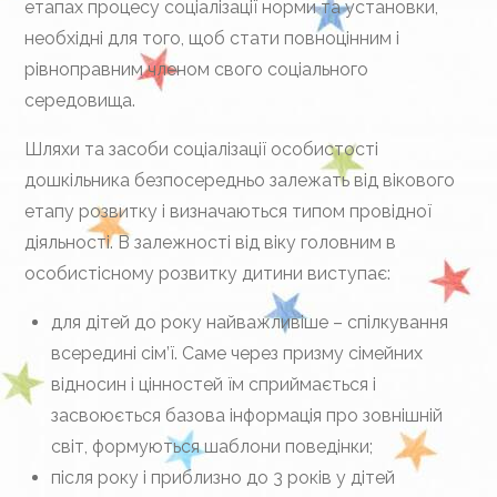
етапах процесу соціалізації норми та установки,
необхідні для того, щоб стати повноцінним і
рівноправним членом свого соціального
середовища.
Шляхи та засоби соціалізації особистості
дошкільника безпосередньо залежать від вікового
етапу розвитку і визначаються типом провідної
діяльності. В залежності від віку головним в
особистісному розвитку дитини виступає:
для дітей до року найважливіше – спілкування
всередині сім’ї. Саме через призму сімейних
відносин і цінностей їм сприймається і
засвоюється базова інформація про зовнішній
світ, формуються шаблони поведінки;
після року і приблизно до 3 років у дітей